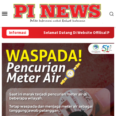
Loncat
ke
Menu
konten
Mobile
Informasi
Selamat Datang Di Website Offilical PI-News O