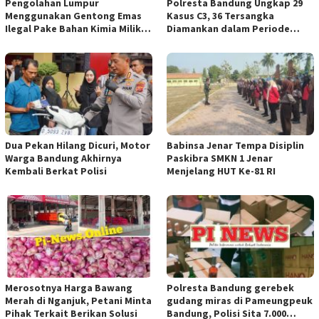
Pengolahan Lumpur
Polresta Bandung Ungkap 29
Menggunakan Gentong Emas
Kasus C3, 36 Tersangka
Ilegal Pake Bahan Kimia Milik
Diamankan dalam Periode
Bos Wasid Andi dan Endang,
Juni-Juli 2026
Aparat Penegak Hukum ( APH )
Jangan Sampai Diam Saja
Dua Pekan Hilang Dicuri, Motor
Babinsa Jenar Tempa Disiplin
Warga Bandung Akhirnya
Paskibra SMKN 1 Jenar
Kembali Berkat Polisi
Menjelang HUT Ke-81 RI
Merosotnya Harga Bawang
Polresta Bandung gerebek
Merah di Nganjuk, Petani Minta
gudang miras di Pameungpeuk
Pihak Terkait Berikan Solusi
Bandung, Polisi Sita 7.000