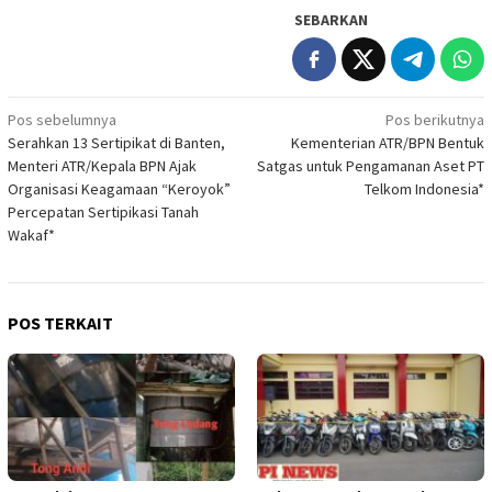
SEBARKAN
Navigasi
Pos sebelumnya
Pos berikutnya
Serahkan 13 Sertipikat di Banten,
Kementerian ATR/BPN Bentuk
pos
Menteri ATR/Kepala BPN Ajak
Satgas untuk Pengamanan Aset PT
Organisasi Keagamaan “Keroyok”
Telkom Indonesia*
Percepatan Sertipikasi Tanah
Wakaf*
POS TERKAIT