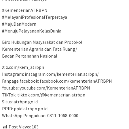
#KementerianATRBPN
#MelayaniProfesionalTerpercaya
#MajuDanModern
#MenujuPelayananKelasDunia
Biro Hubungan Masyarakat dan Protokol
Kementerian Agraria dan Tata Ruang/
Badan Pertanahan Nasional
X: x.com/kem_atrbpn
Instagram: instagram.com/kementerian.atrbpn/
Fanpage facebook: facebook.com/kementerianATRBPN
Youtube: youtube.com/KementerianATRBPN
TikTok: tiktok.com/@kementerian.atrbpn
Situs: atrbpn.go.id
PPID: ppid.atrbpn.go.id
WhatsApp Pengaduan: 0811-1068-0000
Post Views:
103