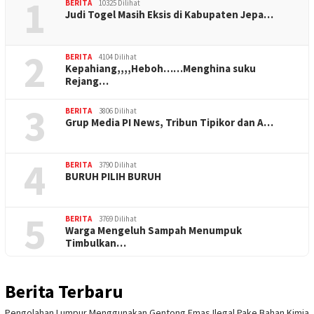
1
BERITA
10325 Dilihat
Judi Togel Masih Eksis di Kabupaten Jepa…
2
BERITA
4104 Dilihat
Kepahiang,,,,Heboh……Menghina suku
Rejang…
3
BERITA
3806 Dilihat
Grup Media PI News, Tribun Tipikor dan A…
4
BERITA
3790 Dilihat
BURUH PILIH BURUH
5
BERITA
3769 Dilihat
Warga Mengeluh Sampah Menumpuk
Timbulkan…
Berita Terbaru
Pengolahan Lumpur Menggunakan Gentong Emas Ilegal Pake Bahan Kimia