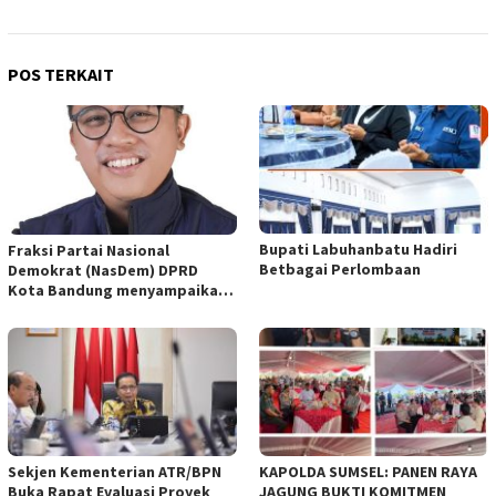
POS TERKAIT
Bupati Labuhanbatu Hadiri
Fraksi Partai Nasional
Betbagai Perlombaan
Demokrat (NasDem) DPRD
Kota Bandung menyampaikan
pandangan umum terhadap
empat Rancangan Peraturan
Daerah (Raperda) yang
diajukan Pemerintah Kota
Bandung
Sekjen Kementerian ATR/BPN
KAPOLDA SUMSEL: PANEN RAYA
Buka Rapat Evaluasi Proyek
JAGUNG BUKTI KOMITMEN