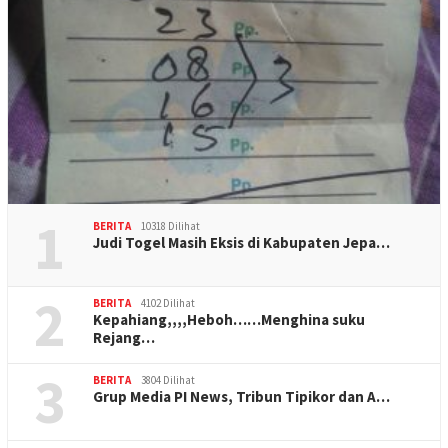
1
BERITA
10318 Dilihat
Judi Togel Masih Eksis di Kabupaten Jepa…
2
BERITA
4102 Dilihat
Kepahiang,,,,Heboh……Menghina suku
Rejang…
3
BERITA
3804 Dilihat
Grup Media PI News, Tribun Tipikor dan A…