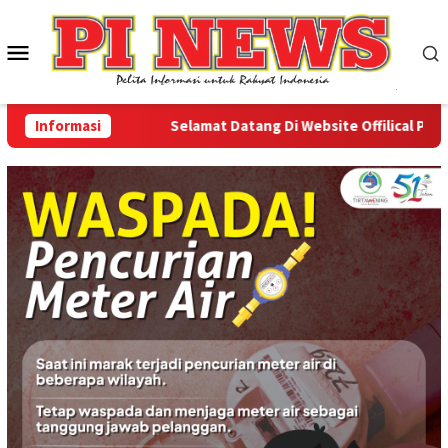
Loncat
ke
Menu
konten
Mobile
Informasi
Selamat Datang Di Website Offilical PI-News 