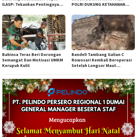
ILASP: Tekankan Pentingnya
POLRI DUKUNG KETAHANAN
Efisiensi dan Akuntabilitas
PANGAN NASIONAL
Anggaran
Babinsa Teras Beri Dorongan
Bandel! Tambang Galian C
Semangat Dan Motivasi UMKM
Rowosari Kembali Beroperasi
Kerupuk Kulit
Setelah Longsor Maut
Tewaskan Satu Orang