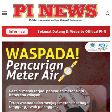
Loncat
ke
Menu
konten
Mobile
Informasi
Selamat Datang Di Website Offilical PI-News On