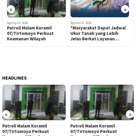
«
»
Agustus 6, 2026
Agustus 6, 2026
A
Patroli Malam Koramil
*Masyarakat Dapat Jadwal
H
07/Tirtomoyo Perkuat
Ukur Tanah yang Lebih
W
Keamanan Wilayah
Jelas Berkat Layanan
Pengukuran Terjadwal*
S
HEADLINES
«
»
Patroli Malam Koramil
Patroli Malam Koramil
07/Tirtomoyo Perkuat
07/Tirtomoyo Perkuat