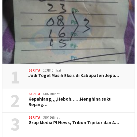
1
BERITA
10318 Dilihat
Judi Togel Masih Eksis di Kabupaten Jepa…
2
BERITA
4102 Dilihat
Kepahiang,,,,Heboh……Menghina suku
Rejang…
3
BERITA
3804 Dilihat
Grup Media PI News, Tribun Tipikor dan A…