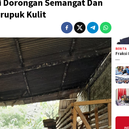
ri Dorongan Semangat Dan
rupuk Kulit
BERITA
Fraksi
…