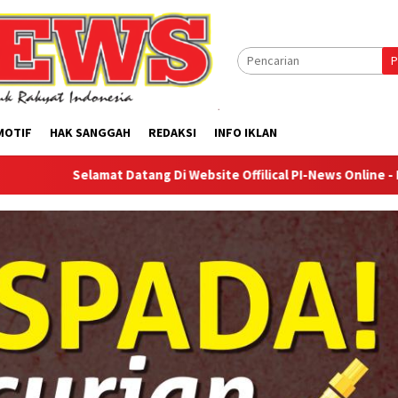
P
MOTIF
HAK SANGGAH
REDAKSI
INFO IKLAN
amat Datang Di Website Offilical PI-News Online - Portal Berita