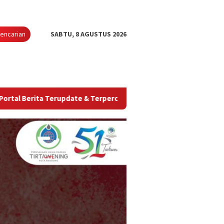
encarian
SABTU, 8 AGUSTUS 2026
 Terupdate & Terpercaya