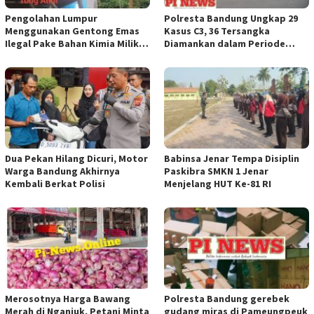
Pengolahan Lumpur
Polresta Bandung Ungkap 29
Menggunakan Gentong Emas
Kasus C3, 36 Tersangka
Ilegal Pake Bahan Kimia Milik
Diamankan dalam Periode
Bos Wasid Andi dan Endang,
Juni-Juli 2026
Aparat Penegak Hukum ( APH )
Jangan Sampai Diam Saja
Dua Pekan Hilang Dicuri, Motor
Babinsa Jenar Tempa Disiplin
Warga Bandung Akhirnya
Paskibra SMKN 1 Jenar
Kembali Berkat Polisi
Menjelang HUT Ke-81 RI
Merosotnya Harga Bawang
Polresta Bandung gerebek
Merah di Nganjuk, Petani Minta
gudang miras di Pameungpeuk