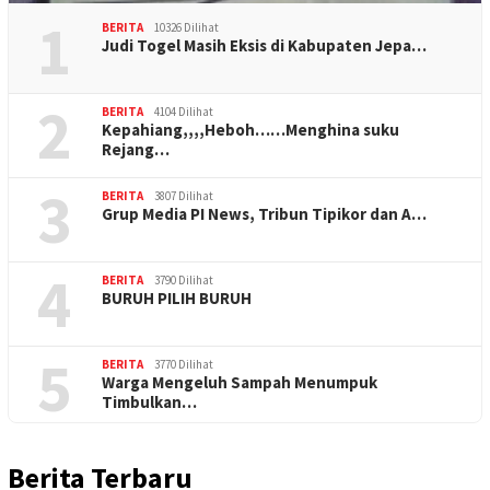
1
BERITA
10326 Dilihat
Judi Togel Masih Eksis di Kabupaten Jepa…
2
BERITA
4104 Dilihat
Kepahiang,,,,Heboh……Menghina suku
Rejang…
3
BERITA
3807 Dilihat
Grup Media PI News, Tribun Tipikor dan A…
4
BERITA
3790 Dilihat
BURUH PILIH BURUH
5
BERITA
3770 Dilihat
Warga Mengeluh Sampah Menumpuk
Timbulkan…
Berita Terbaru