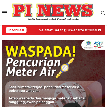
Loncat
ke
Menu
konten
Mobile
Informasi
Selamat Datang Di Website Offilical PI-News O