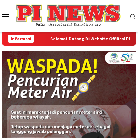
Loncat
ke
Menu
konten
Mobile
Informasi
Selamat Datang Di Website Offilical PI-News 