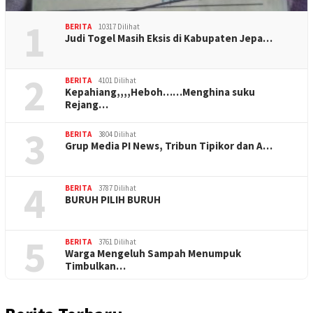
1
BERITA
10317 Dilihat
Judi Togel Masih Eksis di Kabupaten Jepa…
2
BERITA
4101 Dilihat
Kepahiang,,,,Heboh……Menghina suku
Rejang…
3
BERITA
3804 Dilihat
Grup Media PI News, Tribun Tipikor dan A…
4
BERITA
3787 Dilihat
BURUH PILIH BURUH
5
BERITA
3761 Dilihat
Warga Mengeluh Sampah Menumpuk
Timbulkan…