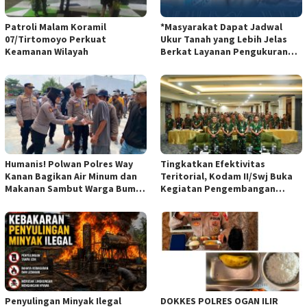
Patroli Malam Koramil
*Masyarakat Dapat Jadwal
07/Tirtomoyo Perkuat
Ukur Tanah yang Lebih Jelas
Keamanan Wilayah
Berkat Layanan Pengukuran
Terjadwal*
Humanis! Polwan Polres Way
Tingkatkan Efektivitas
Kanan Bagikan Air Minum dan
Teritorial, Kodam II/Swj Buka
Makanan Sambut Warga Bumi
Kegiatan Pengembangan
Harjo
Kemampuan Komunikasi
Apkowil TA 2026*
Penyulingan Minyak Ilegal
DOKKES POLRES OGAN ILIR