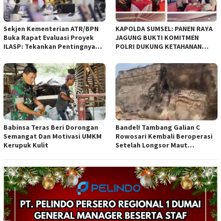
Sekjen Kementerian ATR/BPN
KAPOLDA SUMSEL: PANEN RAYA
Buka Rapat Evaluasi Proyek
JAGUNG BUKTI KOMITMEN
ILASP: Tekankan Pentingnya
POLRI DUKUNG KETAHANAN
Efisiensi dan Akuntabilitas
PANGAN NASIONAL
Anggaran
Babinsa Teras Beri Dorongan
Bandel! Tambang Galian C
Semangat Dan Motivasi UMKM
Rowosari Kembali Beroperasi
Kerupuk Kulit
Setelah Longsor Maut
Tewaskan Satu Orang