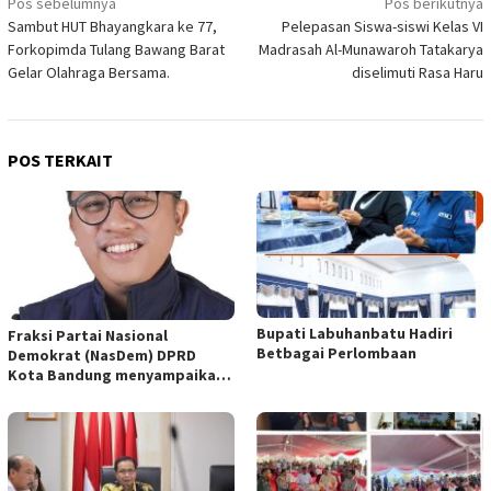
Navigasi
Pos sebelumnya
Pos berikutnya
Sambut HUT Bhayangkara ke 77,
Pelepasan Siswa-siswi Kelas VI
pos
Forkopimda Tulang Bawang Barat
Madrasah Al-Munawaroh Tatakarya
Gelar Olahraga Bersama.
diselimuti Rasa Haru
POS TERKAIT
Bupati Labuhanbatu Hadiri
Fraksi Partai Nasional
Betbagai Perlombaan
Demokrat (NasDem) DPRD
Kota Bandung menyampaikan
pandangan umum terhadap
empat Rancangan Peraturan
Daerah (Raperda) yang
diajukan Pemerintah Kota
Bandung