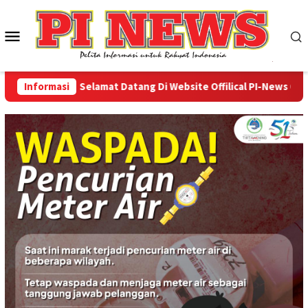
Loncat
ke
Menu
konten
Mobile
Informasi
Selamat Datang Di Website Offilical PI-News Online 