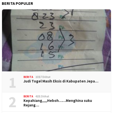
BERITA POPULER
1
BERITA
10317 Dilihat
Judi Togel Masih Eksis di Kabupaten Jepa…
2
BERITA
4101 Dilihat
Kepahiang,,,,Heboh……Menghina suku
Rejang…