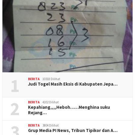
1
BERITA
10318 Dilihat
Judi Togel Masih Eksis di Kabupaten Jepa…
2
BERITA
4102 Dilihat
Kepahiang,,,,Heboh……Menghina suku
Rejang…
3
BERITA
3804 Dilihat
Grup Media PI News, Tribun Tipikor dan A…