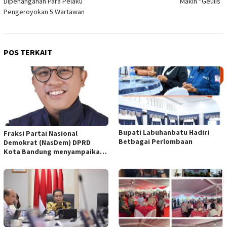
Dipenanganan Para Pelaku
Makin “Geulis”
Pengeroyokan 5 Wartawan
POS TERKAIT
Bupati Labuhanbatu Hadiri
Fraksi Partai Nasional
Betbagai Perlombaan
Demokrat (NasDem) DPRD
Kota Bandung menyampaikan
pandangan umum terhadap
empat Rancangan Peraturan
Daerah (Raperda) yang
diajukan Pemerintah Kota
Bandung