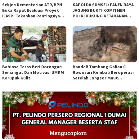
Sekjen Kementerian ATR/BPN
KAPOLDA SUMSEL: PANEN RAYA
Buka Rapat Evaluasi Proyek
JAGUNG BUKTI KOMITMEN
ILASP: Tekankan Pentingnya
POLRI DUKUNG KETAHANAN
Efisiensi dan Akuntabilitas
PANGAN NASIONAL
Anggaran
Babinsa Teras Beri Dorongan
Bandel! Tambang Galian C
Semangat Dan Motivasi UMKM
Rowosari Kembali Beroperasi
Kerupuk Kulit
Setelah Longsor Maut
Tewaskan Satu Orang