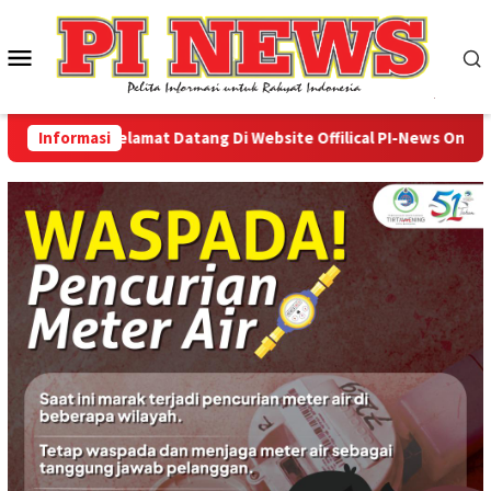
Loncat
ke
Menu
konten
Mobile
Informasi
Selamat Datang Di Website Offilical PI-News Online - P