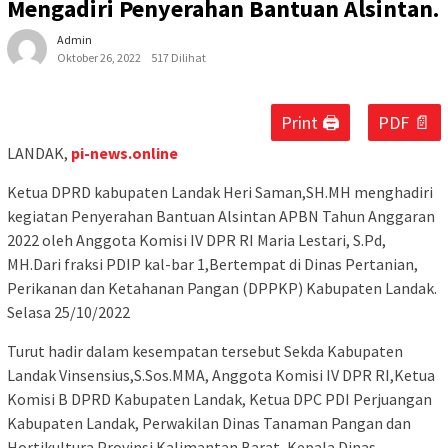
Mengadiri Penyerahan Bantuan Alsintan.
Admin
Oktober 26, 2022
517 Dilihat
Print 🖨
PDF 📄
LANDAK,
pi-news.online
Ketua DPRD kabupaten Landak Heri Saman,SH.MH menghadiri
kegiatan Penyerahan Bantuan Alsintan APBN Tahun Anggaran
2022 oleh Anggota Komisi IV DPR RI Maria Lestari, S.Pd,
MH.Dari fraksi PDIP kal-bar 1,Bertempat di Dinas Pertanian,
Perikanan dan Ketahanan Pangan (DPPKP) Kabupaten Landak.
Selasa 25/10/2022
Turut hadir dalam kesempatan tersebut Sekda Kabupaten
Landak Vinsensius,S.Sos.MMA, Anggota Komisi IV DPR RI,Ketua
Komisi B DPRD Kabupaten Landak, Ketua DPC PDI Perjuangan
Kabupaten Landak, Perwakilan Dinas Tanaman Pangan dan
Hortikultura Provinsi Kalimantan Barat, Kepala Dinas