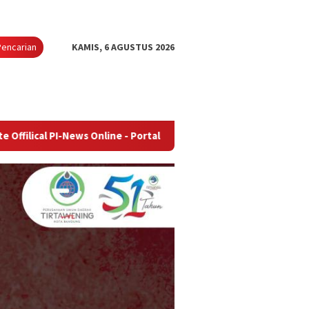
Pencarian
KAMIS, 6 AGUSTUS 2026
News Online - Portal Berita Terupdate & Terpercaya