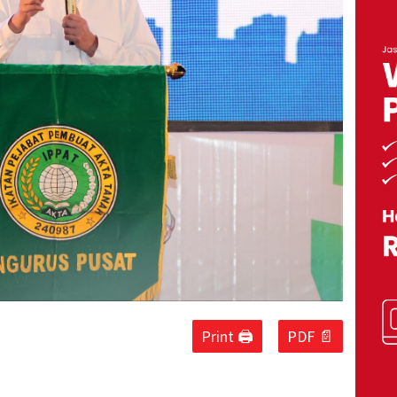
Print 🖨
PDF 📄