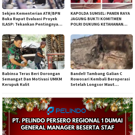
Sekjen Kementerian ATR/BPN
KAPOLDA SUMSEL: PANEN RAYA
Buka Rapat Evaluasi Proyek
JAGUNG BUKTI KOMITMEN
ILASP: Tekankan Pentingnya
POLRI DUKUNG KETAHANAN
Efisiensi dan Akuntabilitas
PANGAN NASIONAL
Anggaran
Babinsa Teras Beri Dorongan
Bandel! Tambang Galian C
Semangat Dan Motivasi UMKM
Rowosari Kembali Beroperasi
Kerupuk Kulit
Setelah Longsor Maut
Tewaskan Satu Orang