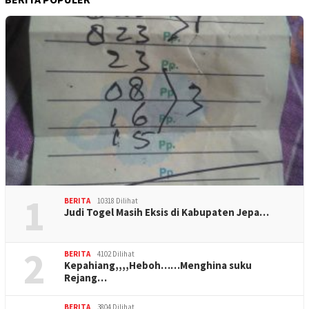
1
BERITA
10318 Dilihat
Judi Togel Masih Eksis di Kabupaten Jepa…
2
BERITA
4102 Dilihat
Kepahiang,,,,Heboh……Menghina suku
Rejang…
BERITA
3804 Dilihat