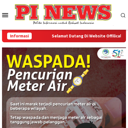
Loncat
ke
Menu
konten
Mobile
Informasi
Selamat Datang Di Website Offilical PI-New