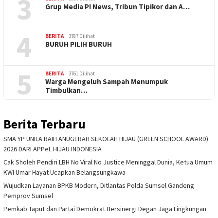
3
Grup Media PI News, Tribun Tipikor dan A…
4
BERITA
3787 Dilihat
BURUH PILIH BURUH
5
BERITA
3761 Dilihat
Warga Mengeluh Sampah Menumpuk
Timbulkan…
Berita Terbaru
SMA YP UNILA RAIH ANUGERAH SEKOLAH HIJAU (GREEN SCHOOL AWARD)
2026 DARI APPeL HIJAU INDONESIA
Cak Sholeh Pendiri LBH No Viral No Justice Meninggal Dunia, Ketua Umum
KWI Umar Hayat Ucapkan Belangsungkawa
Wujudkan Layanan BPKB Modern, Ditlantas Polda Sumsel Gandeng
Pemprov Sumsel
Pemkab Taput dan Partai Demokrat Bersinergi Degan Jaga Lingkungan