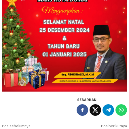
SEBARKAN
Navigasi
Pos sebelumnya
Pos berikutnya