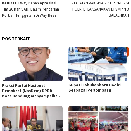
Ketua FPII Way Kanan Apresiasi
KEGIATAN VAKSINASI KE 2 PRESISI
pos
Tim 20 Dan SAR, Dalam Pencarian
POLRI DI LAKSANAKAN DI SMP N 3
Korban Tenggelam Di Way Besai
BALAENDAH
POS TERKAIT
Bupati Labuhanbatu Hadiri
Fraksi Partai Nasional
Betbagai Perlombaan
Demokrat (NasDem) DPRD
Kota Bandung menyampaikan
pandangan umum terhadap
empat Rancangan Peraturan
Daerah (Raperda) yang
diajukan Pemerintah Kota
Bandung