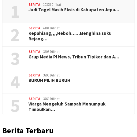
1
BERITA
10325 Dilihat
Judi Togel Masih Eksis di Kabupaten Jepa…
2
BERITA
4104 Dilihat
Kepahiang,,,,Heboh……Menghina suku
Rejang…
3
BERITA
3806 Dilihat
Grup Media PI News, Tribun Tipikor dan A…
4
BERITA
3790 Dilihat
BURUH PILIH BURUH
5
BERITA
3769 Dilihat
Warga Mengeluh Sampah Menumpuk
Timbulkan…
Berita Terbaru