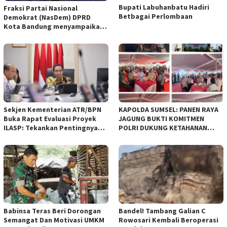
Bupati Labuhanbatu Hadiri
Fraksi Partai Nasional
Betbagai Perlombaan
Demokrat (NasDem) DPRD
Kota Bandung menyampaikan
pandangan umum terhadap
empat Rancangan Peraturan
Daerah (Raperda) yang
diajukan Pemerintah Kota
Bandung
Sekjen Kementerian ATR/BPN
KAPOLDA SUMSEL: PANEN RAYA
Buka Rapat Evaluasi Proyek
JAGUNG BUKTI KOMITMEN
ILASP: Tekankan Pentingnya
POLRI DUKUNG KETAHANAN
Efisiensi dan Akuntabilitas
PANGAN NASIONAL
Anggaran
Babinsa Teras Beri Dorongan
Bandel! Tambang Galian C
Semangat Dan Motivasi UMKM
Rowosari Kembali Beroperasi