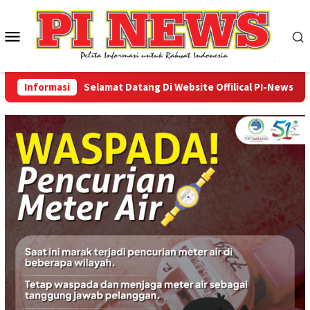
Loncat
ke
Menu
konten
Mobile
Informasi
Selamat Datang Di Website Offilical PI-News Online 