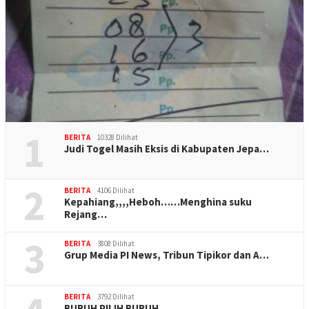
1
BERITA
10328 Dilihat
Judi Togel Masih Eksis di Kabupaten Jepa…
2
BERITA
4106 Dilihat
Kepahiang,,,,Heboh……Menghina suku
Rejang…
3
BERITA
3808 Dilihat
Grup Media PI News, Tribun Tipikor dan A…
BERITA
3792 Dilihat
BURUH PILIH BURUH