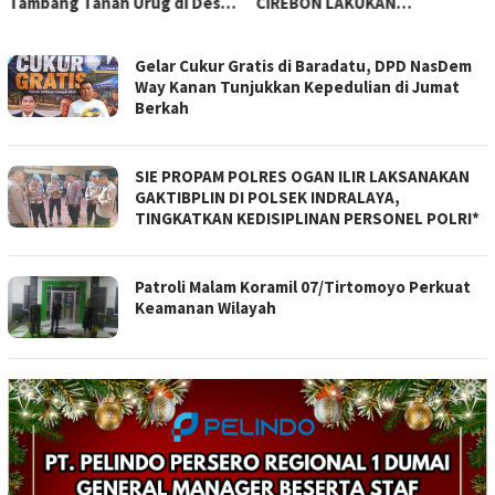
Tambang Tanah Urug di Desa
CIREBON LAKUKAN
Sumberjo Trucuk, Siapkan
PELAYANAN
Pertemuan Lintas Instansi
PI-
Gelar Cukur Gratis di Baradatu, DPD NasDem
NEWS
Way Kanan Tunjukkan Kepedulian di Jumat
Berkah
SIE PROPAM POLRES OGAN ILIR LAKSANAKAN
GAKTIBPLIN DI POLSEK INDRALAYA,
TINGKATKAN KEDISIPLINAN PERSONEL POLRI*
Patroli Malam Koramil 07/Tirtomoyo Perkuat
Keamanan Wilayah