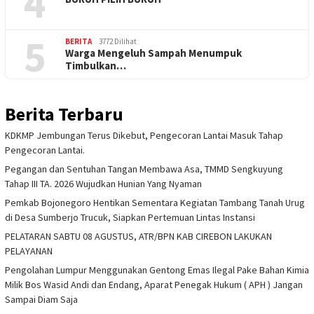
4
5
BERITA
3772 Dilihat
Warga Mengeluh Sampah Menumpuk
Timbulkan…
Berita Terbaru
KDKMP Jembungan Terus Dikebut, Pengecoran Lantai Masuk Tahap
Pengecoran Lantai.
Pegangan dan Sentuhan Tangan Membawa Asa, TMMD Sengkuyung
Tahap III TA. 2026 Wujudkan Hunian Yang Nyaman
Pemkab Bojonegoro Hentikan Sementara Kegiatan Tambang Tanah Urug
di Desa Sumberjo Trucuk, Siapkan Pertemuan Lintas Instansi
PELATARAN SABTU 08 AGUSTUS, ATR/BPN KAB CIREBON LAKUKAN
PELAYANAN
Pengolahan Lumpur Menggunakan Gentong Emas Ilegal Pake Bahan Kimia
Milik Bos Wasid Andi dan Endang, Aparat Penegak Hukum ( APH ) Jangan
Sampai Diam Saja