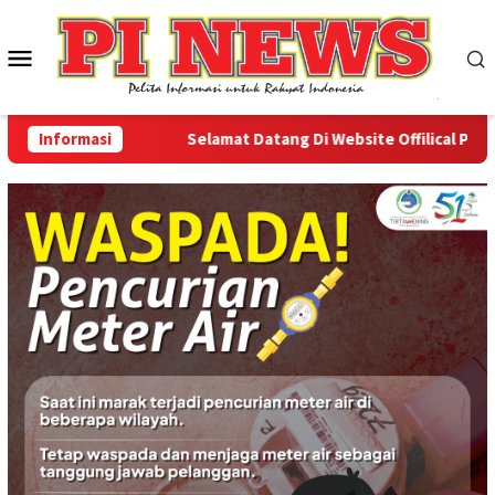
Loncat
ke
Menu
konten
Mobile
Informasi
Selamat Datang Di Website Offilical PI-News