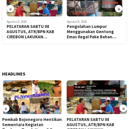
«
»
Agustus 9, 2026
Agustus 8, 2026
A
PELATARAN SABTU 08
Pengolahan Lumpur
P
AGUSTUS, ATR/BPN KAB
Menggunakan Gentong
2
CIREBON LAKUKAN
Emas Ilegal Pake Bahan
D
PELAYANAN
Kimia Milik Bos Wasid Andi
J
n
dan Endang, Aparat
Penegak Hukum ( APH )
Jangan Sampai Diam Saja
HEADLINES
«
»
Pemkab Bojonegoro Hentikan
PELATARAN SABTU 08
Sementara Kegiatan
AGUSTUS, ATR/BPN KAB