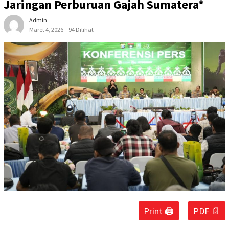
Jaringan Perburuan Gajah Sumatera*
Admin
Maret 4, 2026
94 Dilihat
Print 🖨
PDF 📄