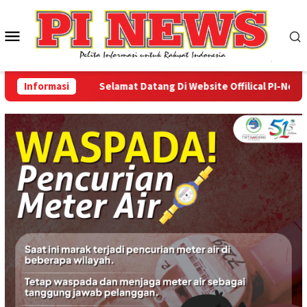
Loncat
ke
Menu
konten
Mobile
Informasi
Selamat Datang Di Website Offilical PI-News Onlin