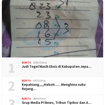
1
BERITA
10318 Dilihat
Judi Togel Masih Eksis di Kabupaten Jepa…
2
BERITA
4102 Dilihat
Kepahiang,,,,Heboh……Menghina suku
Rejang…
3
BERITA
3804 Dilihat
Grup Media PI News, Tribun Tipikor dan A…