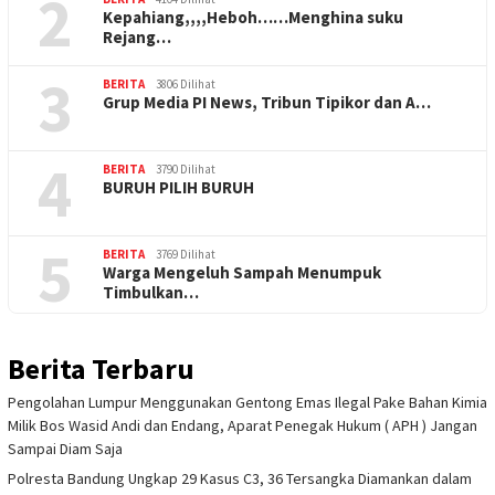
2
Kepahiang,,,,Heboh……Menghina suku
Rejang…
3
BERITA
3806 Dilihat
Grup Media PI News, Tribun Tipikor dan A…
4
BERITA
3790 Dilihat
BURUH PILIH BURUH
5
BERITA
3769 Dilihat
Warga Mengeluh Sampah Menumpuk
Timbulkan…
Berita Terbaru
Pengolahan Lumpur Menggunakan Gentong Emas Ilegal Pake Bahan Kimia
Milik Bos Wasid Andi dan Endang, Aparat Penegak Hukum ( APH ) Jangan
Sampai Diam Saja
Polresta Bandung Ungkap 29 Kasus C3, 36 Tersangka Diamankan dalam