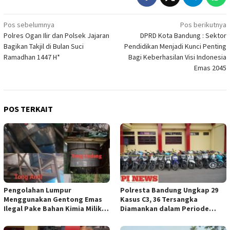
Navigasi
Pos sebelumnya
Pos berikutnya
Polres Ogan Ilir dan Polsek Jajaran
DPRD Kota Bandung : Sektor
pos
Bagikan Takjil di Bulan Suci
Pendidikan Menjadi Kunci Penting
Ramadhan 1447 H*
Bagi Keberhasilan Visi Indonesia
Emas 2045
POS TERKAIT
Pengolahan Lumpur
Polresta Bandung Ungkap 29
Menggunakan Gentong Emas
Kasus C3, 36 Tersangka
Ilegal Pake Bahan Kimia Milik
Diamankan dalam Periode
Bos Wasid Andi dan Endang,
Juni-Juli 2026
Aparat Penegak Hukum ( APH )