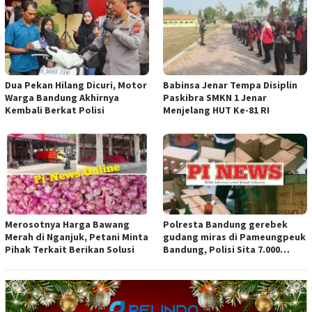
Jangan Sampai Diam Saja
Dua Pekan Hilang Dicuri, Motor
Babinsa Jenar Tempa Disiplin
Warga Bandung Akhirnya
Paskibra SMKN 1 Jenar
Kembali Berkat Polisi
Menjelang HUT Ke-81 RI
Merosotnya Harga Bawang
Polresta Bandung gerebek
Merah di Nganjuk, Petani Minta
gudang miras di Pameungpeuk
Pihak Terkait Berikan Solusi
Bandung, Polisi Sita 7.000
Botol Berbagai Merek