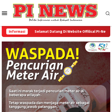
Loncat
ke
Menu
konten
Mobile
Informasi
Selamat Datang Di Website Offilical PI-News Onlin