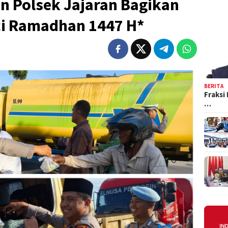
dan Polsek Jajaran Bagikan
uci Ramadhan 1447 H*
BERITA
Fraksi
…