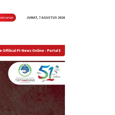
encarian
JUMAT, 7 AGUSTUS 2026
ews Online - Portal Berita Terupdate & Terpercaya