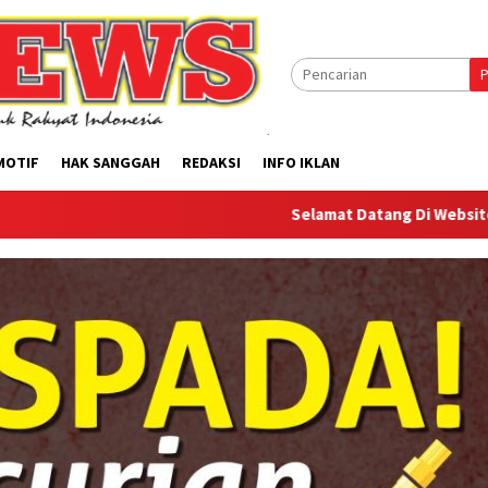
P
MOTIF
HAK SANGGAH
REDAKSI
INFO IKLAN
Selamat Datang Di Website Offilical PI-N