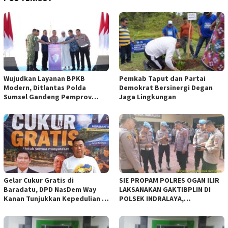
Wujudkan Layanan BPKB
Pemkab Taput dan Partai
Modern, Ditlantas Polda
Demokrat Bersinergi Degan
Sumsel Gandeng Pemprov
Jaga Lingkungan
Sumsel
Gelar Cukur Gratis di
SIE PROPAM POLRES OGAN ILIR
Baradatu, DPD NasDem Way
LAKSANAKAN GAKTIBPLIN DI
Kanan Tunjukkan Kepedulian di
POLSEK INDRALAYA,
Jumat Berkah
TINGKATKAN KEDISIPLINAN
PERSONEL POLRI*