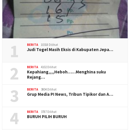
1
BERITA
10318 Dilihat
Judi Togel Masih Eksis di Kabupaten Jepa…
2
BERITA
4102 Dilihat
Kepahiang,,,,Heboh……Menghina suku
Rejang…
3
BERITA
3804 Dilihat
Grup Media PI News, Tribun Tipikor dan A…
4
BERITA
3787 Dilihat
BURUH PILIH BURUH