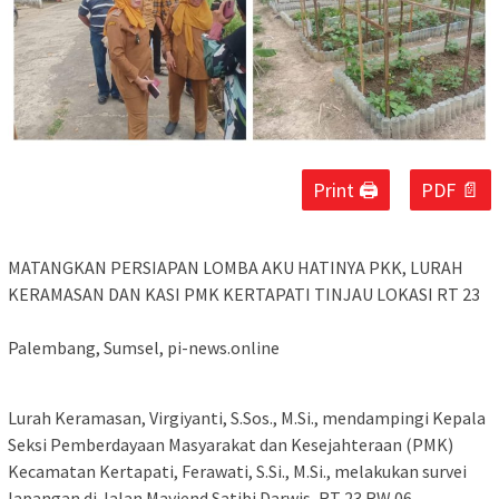
Print 🖨
PDF 📄
‎MATANGKAN PERSIAPAN LOMBA AKU HATINYA PKK, LURAH
KERAMASAN DAN KASI PMK KERTAPATI TINJAU LOKASI RT 23
‎Palembang, Sumsel, pi-news.online
Lurah Keramasan, Virgiyanti, S.Sos., M.Si., mendampingi Kepala
Seksi Pemberdayaan Masyarakat dan Kesejahteraan (PMK)
Kecamatan Kertapati, Ferawati, S.Si., M.Si., melakukan survei
lapangan di Jalan Mayjend Satibi Darwis, RT 23 RW 06,