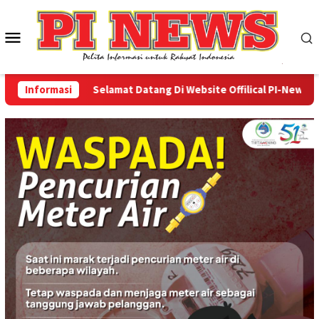
Loncat
ke
Menu
konten
Mobile
Informasi
Selamat Datang Di Website Offilical PI-News Online