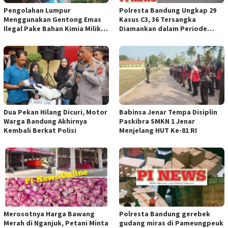
Pengolahan Lumpur
Polresta Bandung Ungkap 29
Menggunakan Gentong Emas
Kasus C3, 36 Tersangka
Ilegal Pake Bahan Kimia Milik
Diamankan dalam Periode
Bos Wasid Andi dan Endang,
Juni-Juli 2026
Aparat Penegak Hukum ( APH )
Jangan Sampai Diam Saja
Dua Pekan Hilang Dicuri, Motor
Babinsa Jenar Tempa Disiplin
Warga Bandung Akhirnya
Paskibra SMKN 1 Jenar
Kembali Berkat Polisi
Menjelang HUT Ke-81 RI
Merosotnya Harga Bawang
Polresta Bandung gerebek
Merah di Nganjuk, Petani Minta
gudang miras di Pameungpeuk