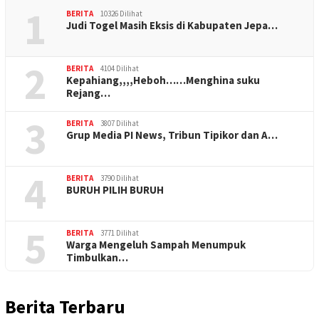
1
BERITA
10326 Dilihat
Judi Togel Masih Eksis di Kabupaten Jepa…
2
BERITA
4104 Dilihat
Kepahiang,,,,Heboh……Menghina suku
Rejang…
3
BERITA
3807 Dilihat
Grup Media PI News, Tribun Tipikor dan A…
4
BERITA
3790 Dilihat
BURUH PILIH BURUH
5
BERITA
3771 Dilihat
Warga Mengeluh Sampah Menumpuk
Timbulkan…
Berita Terbaru