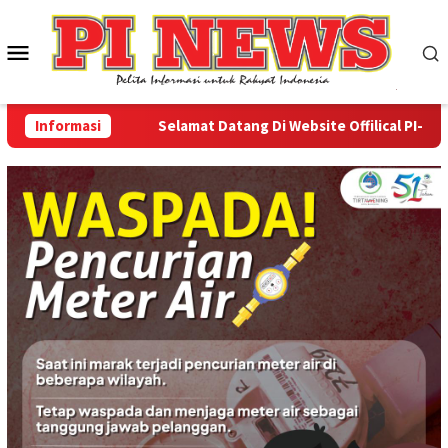
Loncat
ke
Menu
konten
Mobile
Informasi
Selamat Datang Di Website Offilical PI-News On