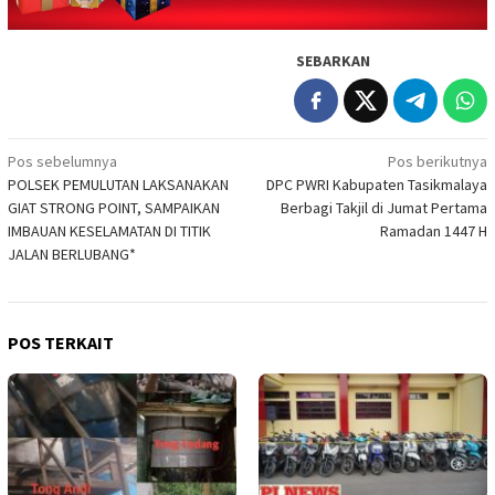
SEBARKAN
Navigasi
Pos sebelumnya
Pos berikutnya
POLSEK PEMULUTAN LAKSANAKAN
DPC PWRI Kabupaten Tasikmalaya
pos
GIAT STRONG POINT, SAMPAIKAN
Berbagi Takjil di Jumat Pertama
IMBAUAN KESELAMATAN DI TITIK
Ramadan 1447 H
JALAN BERLUBANG*
POS TERKAIT