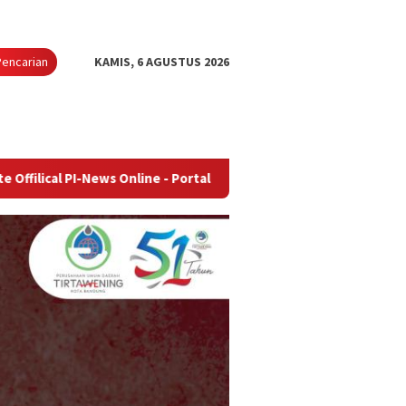
Pencarian
KAMIS, 6 AGUSTUS 2026
ews Online - Portal Berita Terupdate & Terpercaya