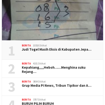
1
BERITA
10318 Dilihat
Judi Togel Masih Eksis di Kabupaten Jepa…
2
BERITA
4101 Dilihat
Kepahiang,,,,Heboh……Menghina suku
Rejang…
3
BERITA
3804 Dilihat
Grup Media PI News, Tribun Tipikor dan A…
4
BERITA
3787 Dilihat
BURUH PILIH BURUH