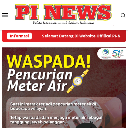
Loncat
ke
Menu
konten
Mobile
Informasi
Selamat Datang Di Website Offilical PI-News On