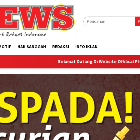
P
MOTIF
HAK SANGGAH
REDAKSI
INFO IKLAN
Selamat Datang Di Website Offilical PI-News Online -