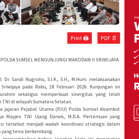
Print 🖨
PDF 📄
APOLDA SUMSEL MENGUNJUNGI MAKODAM II SRIWIJAYA
. Dr. Sandi Nugroho, S.I.K., S.H., M.Hum. melaksanakan
Sriwijaya pada Rabu, 18 Februari 2026. Kunjungan ini
urahmi sekaligus memperkuat sinergitas yang telah
an TNI di wilayah Sumatera Selatan.
a jajaran Pejabat Utama (PJU) Polda Sumsel disambut
ya Mayjen TNI Ujang Darwis, M.D.A. Pertemuan yang
o tersebut menjadi wadah koordinasi strategis dalam
h yang terus berkembang.
l menyampaikan bahwa lawatan kerja ini merupakan