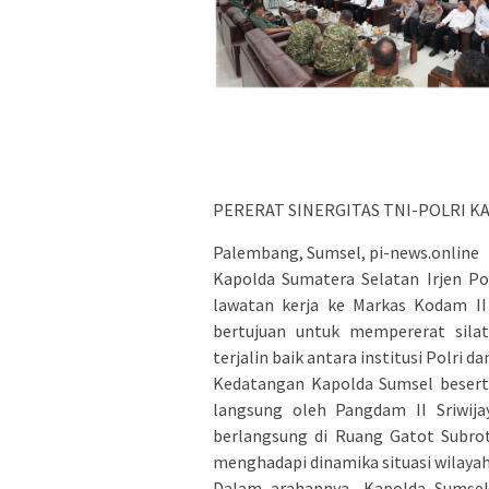
PERERAT SINERGITAS TNI-POLRI K
Palembang, Sumsel, pi-news.online
Kapolda Sumatera Selatan Irjen Pol
lawatan kerja ke Markas Kodam II 
bertujuan untuk mempererat silat
terjalin baik antara institusi Polri d
Kedatangan Kapolda Sumsel besert
langsung oleh Pangdam II Sriwija
berlangsung di Ruang Gatot Subrot
menghadapi dinamika situasi wilaya
Dalam arahannya, Kapolda Sumse