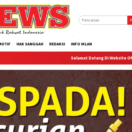
MOTIF
HAK SANGGAH
REDAKSI
INFO IKLAN
Selamat Datang Di Website Offilical PI-News 