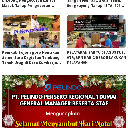
Dikebut, Pengecoran Lantai
Tangan Membawa Asa, TMMD
Masuk Tahap Pengecoran
Sengkuyung Tahap III TA. 2026
Lantai.
Wujudkan Hunian Yang Nyaman
Pemkab Bojonegoro Hentikan
PELATARAN SABTU 08 AGUSTUS,
Sementara Kegiatan Tambang
ATR/BPN KAB CIREBON LAKUKAN
Tanah Urug di Desa Sumberjo
PELAYANAN
Trucuk, Siapkan Pertemuan
Lintas Instansi