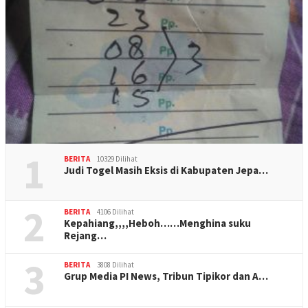
1
BERITA
10329 Dilihat
Judi Togel Masih Eksis di Kabupaten Jepa…
2
BERITA
4106 Dilihat
Kepahiang,,,,Heboh……Menghina suku
Rejang…
3
BERITA
3808 Dilihat
Grup Media PI News, Tribun Tipikor dan A…