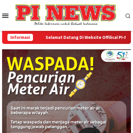
Loncat
ke
Menu
konten
Mobile
Informasi
Selamat Datang Di Website Offilical PI-News On