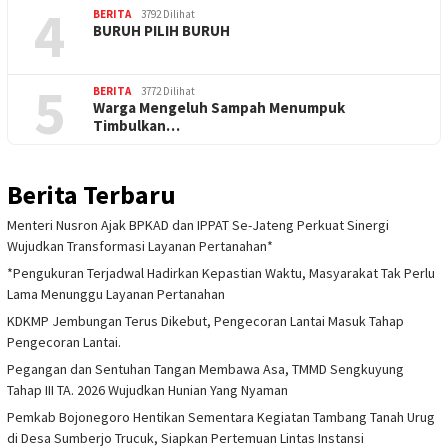
4
BERITA
3792 Dilihat
BURUH PILIH BURUH
5
BERITA
3772 Dilihat
Warga Mengeluh Sampah Menumpuk
Timbulkan…
Berita Terbaru
Menteri Nusron Ajak BPKAD dan IPPAT Se-Jateng Perkuat Sinergi
Wujudkan Transformasi Layanan Pertanahan*
*Pengukuran Terjadwal Hadirkan Kepastian Waktu, Masyarakat Tak Perlu
Lama Menunggu Layanan Pertanahan
KDKMP Jembungan Terus Dikebut, Pengecoran Lantai Masuk Tahap
Pengecoran Lantai.
Pegangan dan Sentuhan Tangan Membawa Asa, TMMD Sengkuyung
Tahap III TA. 2026 Wujudkan Hunian Yang Nyaman
Pemkab Bojonegoro Hentikan Sementara Kegiatan Tambang Tanah Urug
di Desa Sumberjo Trucuk, Siapkan Pertemuan Lintas Instansi