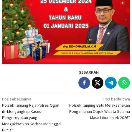
SEBARKAN
Navigasi
Pos sebelumnya
Pos berikutnya
Polsek Tanjung Raja Polres Ogan
Polsek Tanjung Batu Melaksanakan
pos
ilir Mengungkap Kasus
Pengamanan Objek Wisata Selama
Pengeroyokan yang
Masa Libur Imlek 2026*
Mengakibatkan Korban Meninggal
Dunia*