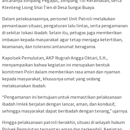
antaranya Simpang Pegayut, Simpang Tol Keramasan, serta
Klenteng Liong Shai Tien di Desa Sungai Buaya.
Dalam pelaksanaannya, personel Unit Patroli melakukan
pemantauan situasi, pengaturan lalu lintas, serta pengamanan
di sekitar lokasi ibadah. Selain itu, petugas juga memberikan
imbauan kepada masyarakat agar tetap menjaga ketertiban,
keamanan, dan toleransi antarumat beragama.
Kapolsek Pemulutan, AKP Nugrah Angga Oktari, S.H.,
menyampaikan bahwa kegiatan ini merupakan bentuk
komitmen Polri dalam memberikan rasa aman dan nyaman
kepada masyarakat, khususnya umat yang sedang
melaksanakan ibadah.
“Pengamanan ini bertujuan untuk memastikan pelaksanaan
ibadah Imlek berjalan dengan lancar, aman, dan kondusif,
sehingga masyarakat dapat beribadah dengan tenang,” ujarnya.
Hingga pelaksanaan patroli berakhir, situasi di wilayah hukum
Polsek Pemulutan terpantau aman dan terkendali. Kegiatan