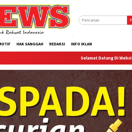
P
MOTIF
HAK SANGGAH
REDAKSI
INFO IKLAN
Selamat Datang Di Website Offilical PI-