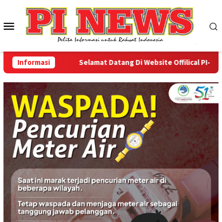
Loncat
ke
Menu
konten
Mobile
Informasi
Selamat Datang Di Website Offilical PI-News O