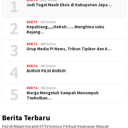
1
Judi Togel Masih Eksis di Kabupaten Jepa…
2
BERITA
4101 Dilihat
Kepahiang,,,,Heboh……Menghina suku
Rejang…
3
BERITA
3804 Dilihat
Grup Media PI News, Tribun Tipikor dan A…
4
BERITA
3787 Dilihat
BURUH PILIH BURUH
5
BERITA
3761 Dilihat
Warga Mengeluh Sampah Menumpuk
Timbulkan…
Berita Terbaru
Patroli Malam Koramil 07/Tirtomoyo Perkuat Keamanan Wilayah