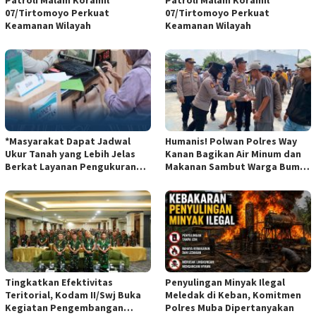
Patroli Malam Koramil
Patroli Malam Koramil
07/Tirtomoyo Perkuat
07/Tirtomoyo Perkuat
Keamanan Wilayah
Keamanan Wilayah
*Masyarakat Dapat Jadwal
Humanis! Polwan Polres Way
Ukur Tanah yang Lebih Jelas
Kanan Bagikan Air Minum dan
Berkat Layanan Pengukuran
Makanan Sambut Warga Bumi
Terjadwal*
Harjo
Tingkatkan Efektivitas
Penyulingan Minyak Ilegal
Teritorial, Kodam II/Swj Buka
Meledak di Keban, Komitmen
Kegiatan Pengembangan
Polres Muba Dipertanyakan