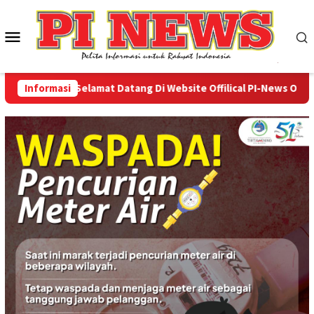
Loncat
ke
Menu
konten
Mobile
Informasi
Selamat Datang Di Website Offilical PI-News Online - 