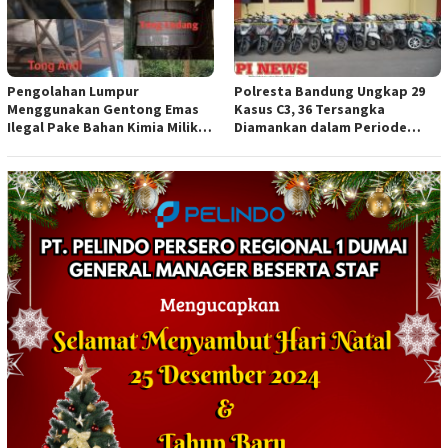
Pengolahan Lumpur
Polresta Bandung Ungkap 29
Menggunakan Gentong Emas
Kasus C3, 36 Tersangka
Ilegal Pake Bahan Kimia Milik
Diamankan dalam Periode
Bos Wasid Andi dan Endang,
Juni-Juli 2026
Aparat Penegak Hukum ( APH )
Jangan Sampai Diam Saja