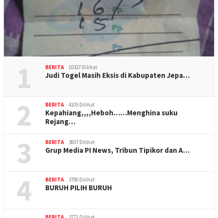
1
BERITA
10327 Dilihat
Judi Togel Masih Eksis di Kabupaten Jepa…
2
BERITA
4105 Dilihat
Kepahiang,,,,Heboh……Menghina suku
Rejang…
3
BERITA
3807 Dilihat
Grup Media PI News, Tribun Tipikor dan A…
4
BERITA
3790 Dilihat
BURUH PILIH BURUH
BERITA
3771 Dilihat