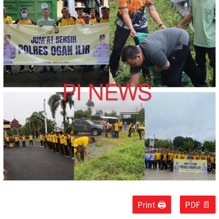
Print 🖨
PDF 📄