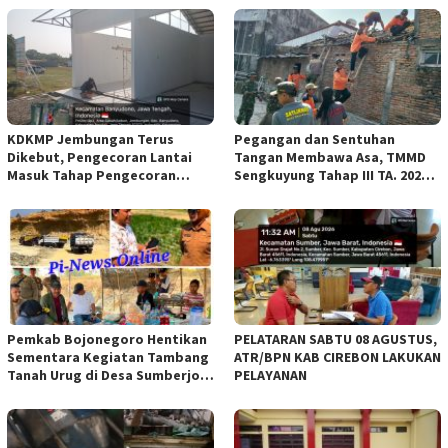
KDKMP Jembungan Terus
Pegangan dan Sentuhan
Dikebut, Pengecoran Lantai
Tangan Membawa Asa, TMMD
Masuk Tahap Pengecoran
Sengkuyung Tahap III TA. 2026
Lantai.
Wujudkan Hunian Yang Nyaman
Pemkab Bojonegoro Hentikan
PELATARAN SABTU 08 AGUSTUS,
Sementara Kegiatan Tambang
ATR/BPN KAB CIREBON LAKUKAN
Tanah Urug di Desa Sumberjo
PELAYANAN
Trucuk, Siapkan Pertemuan
Lintas Instansi