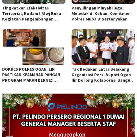
Tingkatkan Efektivitas
Penyulingan Minyak Ilegal
Teritorial, Kodam II/Swj Buka
Meledak di Keban, Komitmen
Kegiatan Pengembangan
Polres Muba Dipertanyakan
Kemampuan Komunikasi
Apkowil TA 2026*
DOKKES POLRES OGAN ILIR
Tak Bedakan Latar Belakang
PASTIKAN KEAMANAN PANGAN
Organisasi Pers, Bupati Ogan
PROGRAM MAKAN BERGIZI
Ilir Dorong Kolaborasi Bangun
GRATIS MELALUI PEMERIKSAAN
Bumi Caram Seguguk
ORGANOLEPTIK*