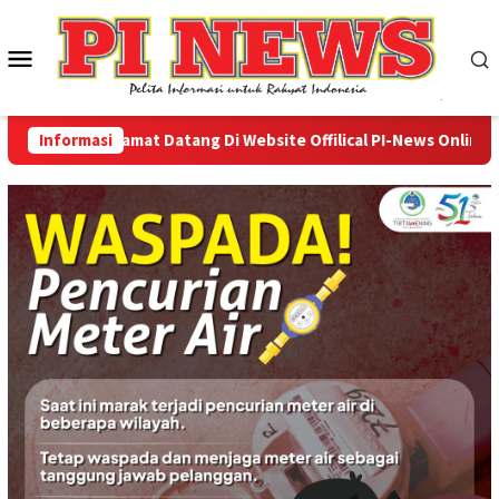
Loncat
ke
Menu
konten
Mobile
Informasi
Selamat Datang Di Website Offilical PI-News Online - Por