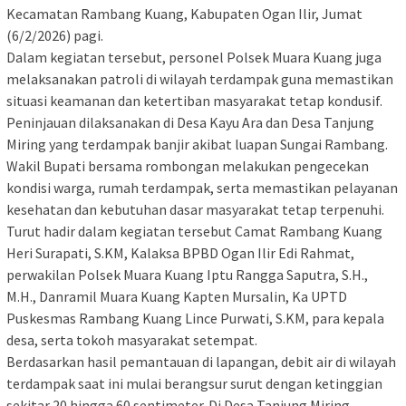
Kecamatan Rambang Kuang, Kabupaten Ogan Ilir, Jumat
(6/2/2026) pagi.
‎Dalam kegiatan tersebut, personel Polsek Muara Kuang juga
melaksanakan patroli di wilayah terdampak guna memastikan
situasi keamanan dan ketertiban masyarakat tetap kondusif.
‎Peninjauan dilaksanakan di Desa Kayu Ara dan Desa Tanjung
Miring yang terdampak banjir akibat luapan Sungai Rambang.
Wakil Bupati bersama rombongan melakukan pengecekan
kondisi warga, rumah terdampak, serta memastikan pelayanan
kesehatan dan kebutuhan dasar masyarakat tetap terpenuhi.
‎Turut hadir dalam kegiatan tersebut Camat Rambang Kuang
Heri Surapati, S.KM, Kalaksa BPBD Ogan Ilir Edi Rahmat,
perwakilan Polsek Muara Kuang Iptu Rangga Saputra, S.H.,
M.H., Danramil Muara Kuang Kapten Mursalin, Ka UPTD
Puskesmas Rambang Kuang Lince Purwati, S.KM, para kepala
desa, serta tokoh masyarakat setempat.
‎Berdasarkan hasil pemantauan di lapangan, debit air di wilayah
terdampak saat ini mulai berangsur surut dengan ketinggian
sekitar 20 hingga 60 sentimeter. Di Desa Tanjung Miring