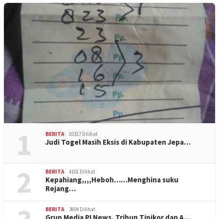
1
BERITA
10317 Dilihat
Judi Togel Masih Eksis di Kabupaten Jepa…
2
BERITA
4101 Dilihat
Kepahiang,,,,Heboh……Menghina suku
Rejang…
BERITA
3804 Dilihat
Grup Media PI News, Tribun Tipikor dan A…