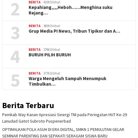
2
BERITA
4109 Dilihat
Kepahiang,,,,Heboh……Menghina suku
Rejang…
3
BERITA
3809 Dilihat
Grup Media PI News, Tribun Tipikor dan A…
4
BERITA
3796 Dilihat
BURUH PILIH BURUH
5
BERITA
3776 Dilihat
Warga Mengeluh Sampah Menumpuk
Timbulkan…
Berita Terbaru
Pemkab Way Kanan Apresiasi Sinergi TNI pada Peringatan HUT Ke-29
Lanudad Gatot Subroto Puspenerbad
OPTIMALKAN POLA ASUH DI ERA DIGITAL, SMKN 1 PEMULUTAN GELAR
SEMINAR PARENTING DAN SEPAKATI SERAGAM SISWA BARU