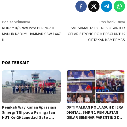
Navigasi
Pos sebelumnya
Pos berikutnya
KODAM II/SRIWIJAYA PERINGATI
SAT SAMAPTA POLRES OGAN ILIR
pos
MAULID NABI MUHAMMAD SAW 1447
GELAR STRONG POINT PAGI UNTUK
H
CIPTAKAN KAMTIBMAS
POS TERKAIT
Pemkab Way Kanan Apresiasi
OPTIMALKAN POLA ASUH DI ERA
Sinergi TNI pada Peringatan
DIGITAL, SMKN 1 PEMULUTAN
HUT Ke-29 Lanudad Gatot
GELAR SEMINAR PARENTING DAN
Subroto Puspenerbad
SEPAKATI SERAGAM SISWA BARU