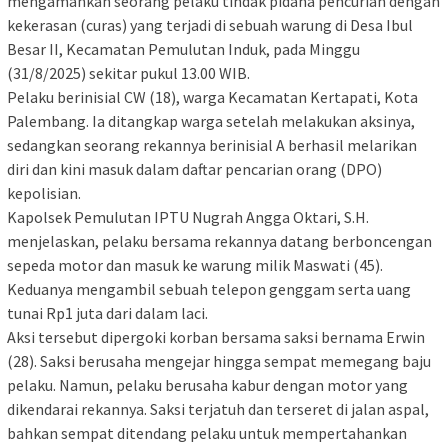
mengamankan seorang pelaku tindak pidana pencurian dengan
kekerasan (curas) yang terjadi di sebuah warung di Desa Ibul
Besar II, Kecamatan Pemulutan Induk, pada Minggu
(31/8/2025) sekitar pukul 13.00 WIB.
Pelaku berinisial CW (18), warga Kecamatan Kertapati, Kota
Palembang. Ia ditangkap warga setelah melakukan aksinya,
sedangkan seorang rekannya berinisial A berhasil melarikan
diri dan kini masuk dalam daftar pencarian orang (DPO)
kepolisian.
Kapolsek Pemulutan IPTU Nugrah Angga Oktari, S.H.
menjelaskan, pelaku bersama rekannya datang berboncengan
sepeda motor dan masuk ke warung milik Maswati (45).
Keduanya mengambil sebuah telepon genggam serta uang
tunai Rp1 juta dari dalam laci.
Aksi tersebut dipergoki korban bersama saksi bernama Erwin
(28). Saksi berusaha mengejar hingga sempat memegang baju
pelaku. Namun, pelaku berusaha kabur dengan motor yang
dikendarai rekannya. Saksi terjatuh dan terseret di jalan aspal,
bahkan sempat ditendang pelaku untuk mempertahankan