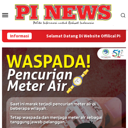
Loncat
ke
Menu
konten
Mobile
Informasi
Selamat Datang Di Website Offilical PI-News O