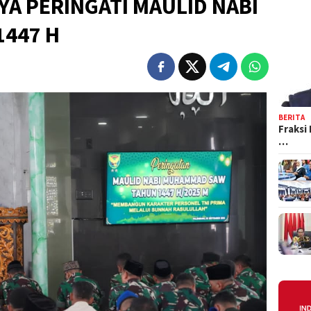
YA PERINGATI MAULID NABI
447 H
BERITA
Fraksi
…