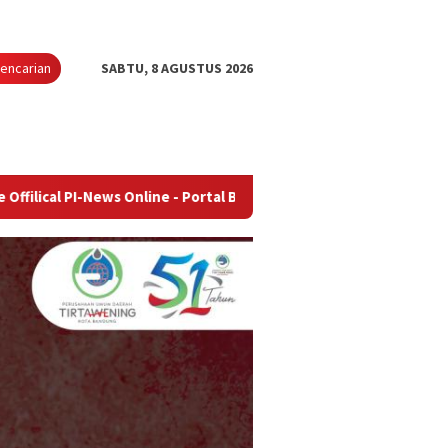
encarian
SABTU, 8 AGUSTUS 2026
ews Online - Portal Berita Terupdate & Terpercaya