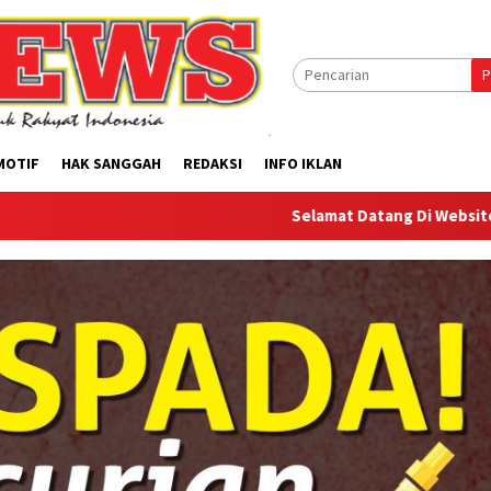
P
MOTIF
HAK SANGGAH
REDAKSI
INFO IKLAN
Selamat Datang Di Website Offilical PI-N