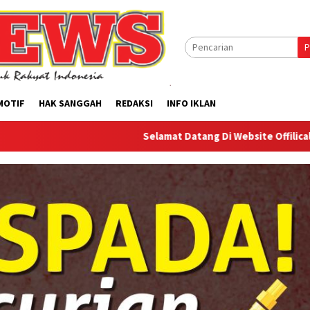
P
MOTIF
HAK SANGGAH
REDAKSI
INFO IKLAN
Selamat Datang Di Website Offilical PI-News Onlin