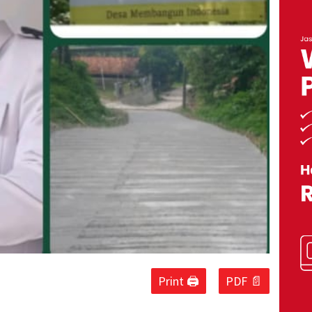
Print 🖨
PDF 📄