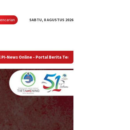
encarian
SABTU, 8 AGUSTUS 2026
e - Portal Berita Terupdate & Terpercaya