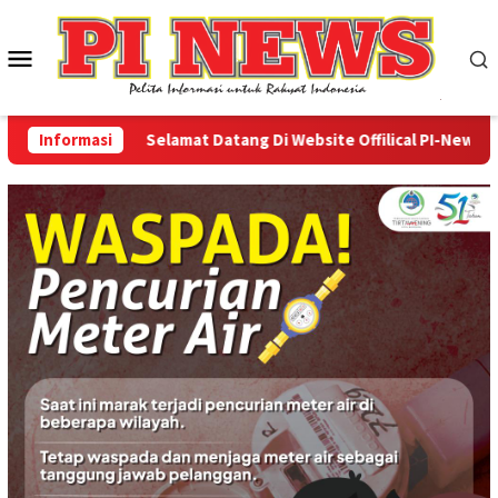
Loncat
ke
Menu
konten
Mobile
Informasi
Selamat Datang Di Website Offilical PI-News Onlin