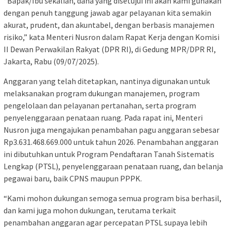
“Bapak/Ibu sekalian, dana yang disetujui ini akan kami gunakan
dengan penuh tanggung jawab agar pelayanan kita semakin
akurat, prudent, dan akuntabel, dengan berbasis manajemen
risiko,” kata Menteri Nusron dalam Rapat Kerja dengan Komisi
II Dewan Perwakilan Rakyat (DPR RI), di Gedung MPR/DPR RI,
Jakarta, Rabu (09/07/2025).
Anggaran yang telah ditetapkan, nantinya digunakan untuk
melaksanakan program dukungan manajemen, program
pengelolaan dan pelayanan pertanahan, serta program
penyelenggaraan penataan ruang. Pada rapat ini, Menteri
Nusron juga mengajukan penambahan pagu anggaran sebesar
Rp3.631.468.669.000 untuk tahun 2026. Penambahan anggaran
ini dibutuhkan untuk Program Pendaftaran Tanah Sistematis
Lengkap (PTSL), penyelenggaraan penataan ruang, dan belanja
pegawai baru, baik CPNS maupun PPPK.
“Kami mohon dukungan semoga semua program bisa berhasil,
dan kami juga mohon dukungan, terutama terkait
penambahan anggaran agar percepatan PTSL supaya lebih