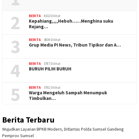
2
BERITA
4102 Dilihat
Kepahiang,,,,Heboh……Menghina suku
Rejang…
3
BERITA
3804 Dilihat
Grup Media PI News, Tribun Tipikor dan A…
4
BERITA
3787 Dilihat
BURUH PILIH BURUH
5
BERITA
3761 Dilihat
Warga Mengeluh Sampah Menumpuk
Timbulkan…
Berita Terbaru
Wujudkan Layanan BPKB Modern, Ditlantas Polda Sumsel Gandeng
Pemprov Sumsel