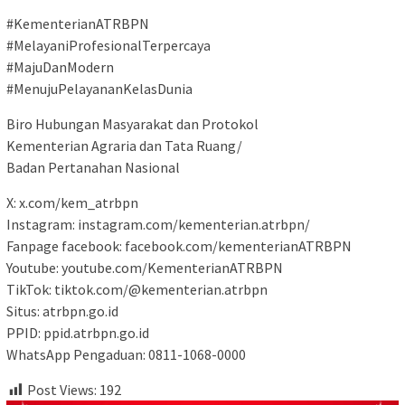
#KementerianATRBPN
#MelayaniProfesionalTerpercaya
#MajuDanModern
#MenujuPelayananKelasDunia
Biro Hubungan Masyarakat dan Protokol
Kementerian Agraria dan Tata Ruang/
Badan Pertanahan Nasional
X: x.com/kem_atrbpn
Instagram: instagram.com/kementerian.atrbpn/
Fanpage facebook: facebook.com/kementerianATRBPN
Youtube: youtube.com/KementerianATRBPN
TikTok: tiktok.com/@kementerian.atrbpn
Situs: atrbpn.go.id
PPID: ppid.atrbpn.go.id
WhatsApp Pengaduan: 0811-1068-0000​
Post Views:
192