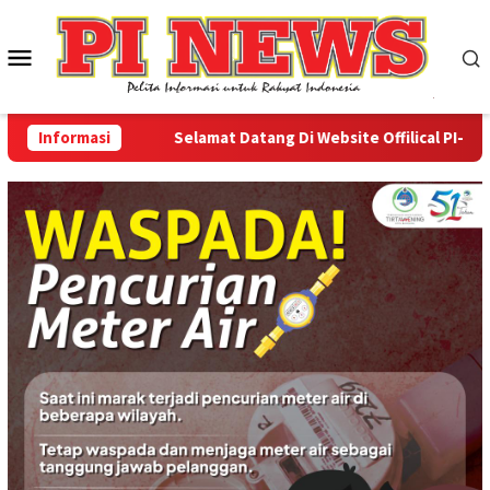
Loncat
ke
Menu
konten
Mobile
Informasi
Selamat Datang Di Website Offilical PI-News On