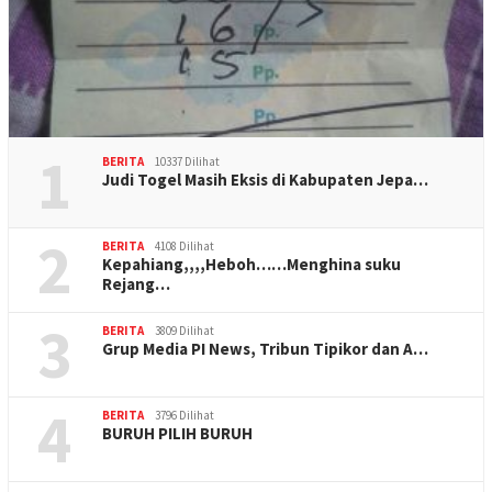
1
BERITA
10337 Dilihat
Judi Togel Masih Eksis di Kabupaten Jepa…
2
BERITA
4108 Dilihat
Kepahiang,,,,Heboh……Menghina suku
Rejang…
3
BERITA
3809 Dilihat
Grup Media PI News, Tribun Tipikor dan A…
4
BERITA
3796 Dilihat
BURUH PILIH BURUH