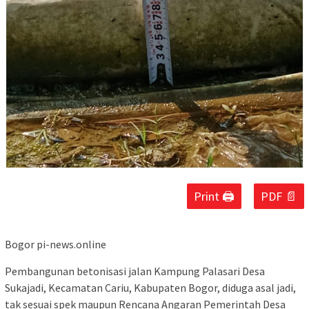
Print 🖨
PDF 📄
Bogor pi-news.online
Pembangunan betonisasi jalan Kampung Palasari Desa
Sukajadi, Kecamatan Cariu, Kabupaten Bogor, diduga asal jadi,
tak sesuai spek maupun Rencana Angaran Pemerintah Desa