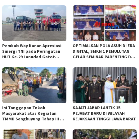
Pemkab Way Kanan Apresiasi
OPTIMALKAN POLA ASUH DI ERA
Sinergi TNI pada Peringatan
DIGITAL, SMKN 1 PEMULUTAN
HUT Ke-29 Lanudad Gatot
GELAR SEMINAR PARENTING DAN
Subroto Puspenerbad
SEPAKATI SERAGAM SISWA BARU
Ini Tanggapan Tokoh
KAJATI JABAR LANTIK 15
Masyarakat atas Kegiatan
PEJABAT BARU DI WILAYAH
TMMD Sengkuyung Tahap III TA.
KEJAKSAAN TINGGI JAWA BARAT
2026 Kodim 0735 Surakarta