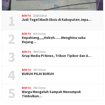
1
BERITA
10318 Dilihat
Judi Togel Masih Eksis di Kabupaten Jepa…
2
BERITA
4101 Dilihat
Kepahiang,,,,Heboh……Menghina suku
Rejang…
3
BERITA
3804 Dilihat
Grup Media PI News, Tribun Tipikor dan A…
4
BERITA
3787 Dilihat
BURUH PILIH BURUH
5
BERITA
3761 Dilihat
Warga Mengeluh Sampah Menumpuk
Timbulkan…