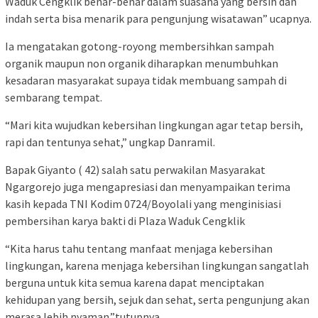
Waduk Cengklik benar-benar dalam suasana yang bersih dan
indah serta bisa menarik para pengunjung wisatawan” ucapnya.
Ia mengatakan gotong-royong membersihkan sampah
organik maupun non organik diharapkan menumbuhkan
kesadaran masyarakat supaya tidak membuang sampah di
sembarang tempat.
“Mari kita wujudkan kebersihan lingkungan agar tetap bersih,
rapi dan tentunya sehat,” ungkap Danramil.
Bapak Giyanto ( 42) salah satu perwakilan Masyarakat
Ngargorejo juga mengapresiasi dan menyampaikan terima
kasih kepada TNI Kodim 0724/Boyolali yang menginisiasi
pembersihan karya bakti di Plaza Waduk Cengklik
“Kita harus tahu tentang manfaat menjaga kebersihan
lingkungan, karena menjaga kebersihan lingkungan sangatlah
berguna untuk kita semua karena dapat menciptakan
kehidupan yang bersih, sejuk dan sehat, serta pengunjung akan
merasa lebih nyaman.”tutupnya.