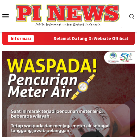
Loncat
ke
Menu
konten
Mobile
Informasi
Selamat Datang Di Website Offilical PI-News