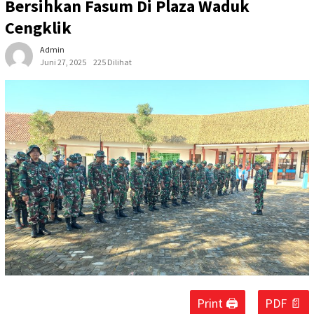
Bersihkan Fasum Di Plaza Waduk
Cengklik
Admin
Juni 27, 2025
225 Dilihat
Print 🖨
PDF 📄