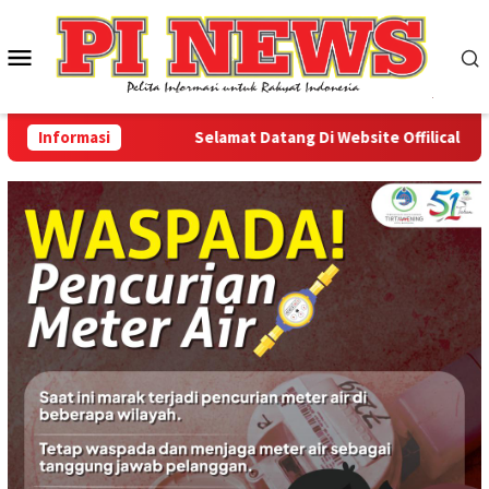
Loncat
ke
Menu
konten
Mobile
Informasi
Selamat Datang Di Website Offilical PI-News