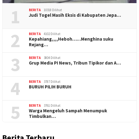
1
BERITA
10318 Dilihat
Judi Togel Masih Eksis di Kabupaten Jepa…
2
BERITA
4102 Dilihat
Kepahiang,,,,Heboh……Menghina suku
Rejang…
3
BERITA
3804 Dilihat
Grup Media PI News, Tribun Tipikor dan A…
4
BERITA
3787 Dilihat
BURUH PILIH BURUH
5
BERITA
3761 Dilihat
Warga Mengeluh Sampah Menumpuk
Timbulkan…
Berita Terbaru