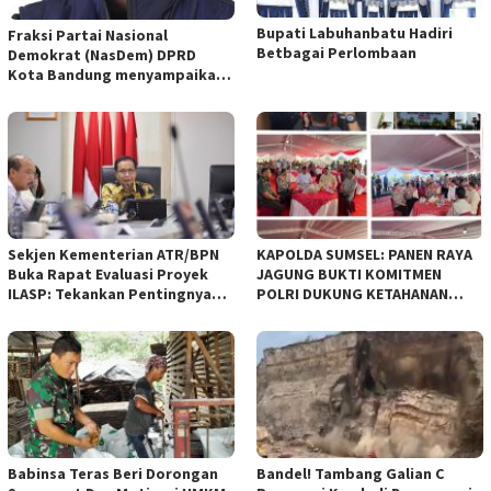
Bupati Labuhanbatu Hadiri
Fraksi Partai Nasional
Betbagai Perlombaan
Demokrat (NasDem) DPRD
Kota Bandung menyampaikan
pandangan umum terhadap
empat Rancangan Peraturan
Daerah (Raperda) yang
diajukan Pemerintah Kota
Bandung
Sekjen Kementerian ATR/BPN
KAPOLDA SUMSEL: PANEN RAYA
Buka Rapat Evaluasi Proyek
JAGUNG BUKTI KOMITMEN
ILASP: Tekankan Pentingnya
POLRI DUKUNG KETAHANAN
Efisiensi dan Akuntabilitas
PANGAN NASIONAL
Anggaran
Babinsa Teras Beri Dorongan
Bandel! Tambang Galian C