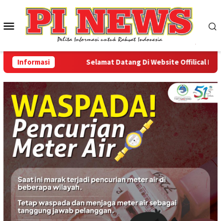
Loncat
ke
Menu
konten
Mobile
Informasi
Selamat Datang Di Website Offilical PI-News