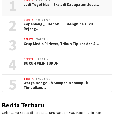
1
BERITA
10318 Dilihat
Judi Togel Masih Eksis di Kabupaten Jepa…
2
BERITA
4101 Dilihat
Kepahiang,,,,Heboh……Menghina suku
Rejang…
3
BERITA
3804 Dilihat
Grup Media PI News, Tribun Tipikor dan A…
4
BERITA
3787 Dilihat
BURUH PILIH BURUH
5
BERITA
3761 Dilihat
Warga Mengeluh Sampah Menumpuk
Timbulkan…
Berita Terbaru
Gelar Cukur Gratis di Baradatu, DPD NasDem Way Kanan Tunjukkan