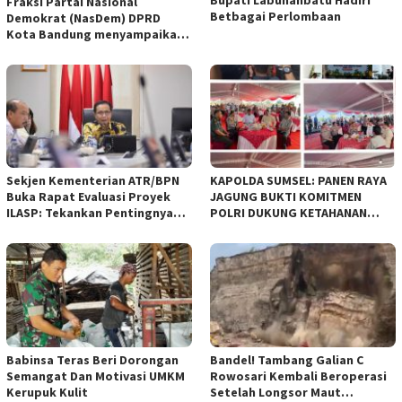
Bupati Labuhanbatu Hadiri
Fraksi Partai Nasional
Betbagai Perlombaan
Demokrat (NasDem) DPRD
Kota Bandung menyampaikan
pandangan umum terhadap
empat Rancangan Peraturan
Daerah (Raperda) yang
diajukan Pemerintah Kota
Bandung
Sekjen Kementerian ATR/BPN
KAPOLDA SUMSEL: PANEN RAYA
Buka Rapat Evaluasi Proyek
JAGUNG BUKTI KOMITMEN
ILASP: Tekankan Pentingnya
POLRI DUKUNG KETAHANAN
Efisiensi dan Akuntabilitas
PANGAN NASIONAL
Anggaran
Babinsa Teras Beri Dorongan
Bandel! Tambang Galian C
Semangat Dan Motivasi UMKM
Rowosari Kembali Beroperasi
Kerupuk Kulit
Setelah Longsor Maut