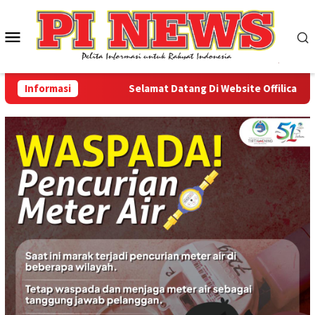
Loncat
ke
Menu
konten
Mobile
Informasi
Selamat Datang Di Website Offilical PI-New