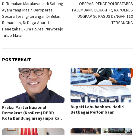
Di Temukan Maraknya Judi Sabung
OPERASI PEKAT POLRESTABES
pos
Ayam Yang Masih Beroperasi
PALEMBANG BERAKHIR, KAPOLRES
Secara Terang-terangan Di Bulan
UNGKAP 96 KASUS DENGAN 110
Ramadhan, Di Duga Aparat
TERSANGKA
Penegak Hukum Polres Purworejo
Tutup Mata
POS TERKAIT
Bupati Labuhanbatu Hadiri
Fraksi Partai Nasional
Betbagai Perlombaan
Demokrat (NasDem) DPRD
Kota Bandung menyampaikan
pandangan umum terhadap
empat Rancangan Peraturan
Daerah (Raperda) yang