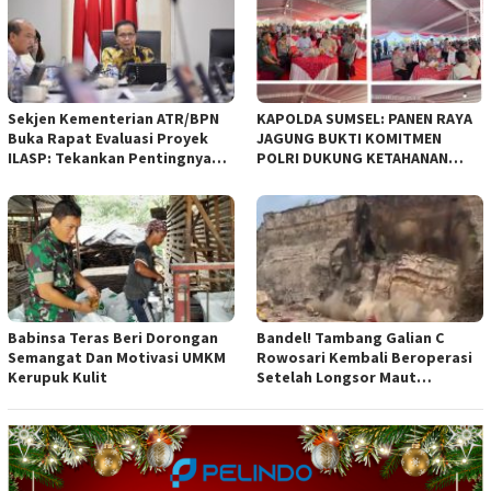
diajukan Pemerintah Kota
Bandung
Sekjen Kementerian ATR/BPN
KAPOLDA SUMSEL: PANEN RAYA
Buka Rapat Evaluasi Proyek
JAGUNG BUKTI KOMITMEN
ILASP: Tekankan Pentingnya
POLRI DUKUNG KETAHANAN
Efisiensi dan Akuntabilitas
PANGAN NASIONAL
Anggaran
Babinsa Teras Beri Dorongan
Bandel! Tambang Galian C
Semangat Dan Motivasi UMKM
Rowosari Kembali Beroperasi
Kerupuk Kulit
Setelah Longsor Maut
Tewaskan Satu Orang