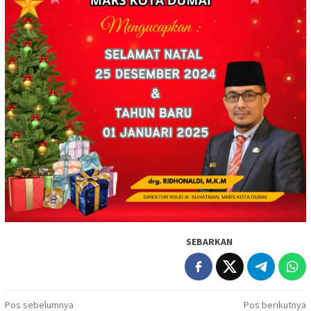
SEBARKAN
Navigasi
Pos sebelumnya
Pos berikutnya