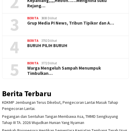
2
Kepahiang,,,,Heboh……Menghina suku
Rejang…
3
BERITA
3808 Dilihat
Grup Media PI News, Tribun Tipikor dan A…
4
BERITA
3792 Dilihat
BURUH PILIH BURUH
5
BERITA
3772 Dilihat
Warga Mengeluh Sampah Menumpuk
Timbulkan…
Berita Terbaru
KDKMP Jembungan Terus Dikebut, Pengecoran Lantai Masuk Tahap
Pengecoran Lantai.
Pegangan dan Sentuhan Tangan Membawa Asa, TMMD Sengkuyung
Tahap III TA. 2026 Wujudkan Hunian Yang Nyaman
Pemkab Bojonegoro Hentikan Sementara Kegiatan Tambang Tanah Urug