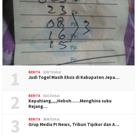
1
BERITA
10317 Dilihat
Judi Togel Masih Eksis di Kabupaten Jepa…
2
BERITA
4101 Dilihat
Kepahiang,,,,Heboh……Menghina suku
Rejang…
3
BERITA
3804 Dilihat
Grup Media PI News, Tribun Tipikor dan A…