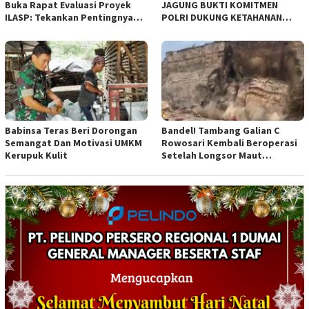
Buka Rapat Evaluasi Proyek
JAGUNG BUKTI KOMITMEN
ILASP: Tekankan Pentingnya
POLRI DUKUNG KETAHANAN
Efisiensi dan Akuntabilitas
PANGAN NASIONAL
Anggaran
Babinsa Teras Beri Dorongan
Bandel! Tambang Galian C
Semangat Dan Motivasi UMKM
Rowosari Kembali Beroperasi
Kerupuk Kulit
Setelah Longsor Maut
Tewaskan Satu Orang