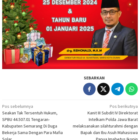
SEBARKAN
Navigasi
Pos sebelumnya
Pos berikutnya
Seakan Tak Tersentuh Hukum,
Kanit III Subdit IV Direktorat
pos
SPBU 44.507.01 Tengaran-
Intelkam Polda Jawa Barat
Kabupaten Semarang Di Duga
melaksanakan silahturahmi dengan
Bekerja Sama Dengan Para Mafia
Bapak dan Ibu Asuh Mahasiswa
Solar
Papua Imabetus Ikopin