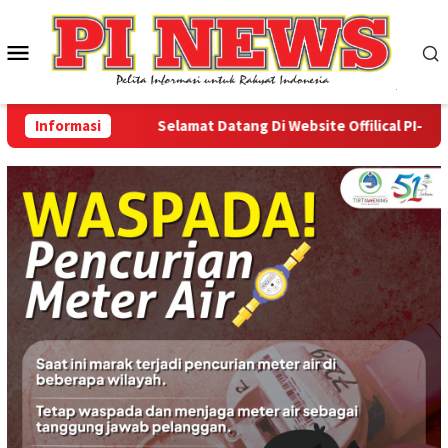
Loncat
ke
Menu
konten
Mobile
Informasi
Selamat Datang Di Website Offilical PI-News On