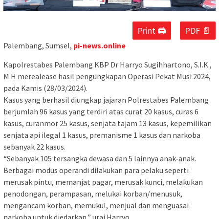
Print 🖨
PDF 📄
Palembang, Sumsel,
pi-news.online
Kapolrestabes Palembang KBP Dr Harryo Sugihhartono, S.I.K.,
M.H merealease hasil pengungkapan Operasi Pekat Musi 2024,
pada Kamis (28/03/2024).
Kasus yang berhasil diungkap jajaran Polrestabes Palembang
berjumlah 96 kasus yang terdiri atas curat 20 kasus, curas 6
kasus, curanmor 25 kasus, senjata tajam 13 kasus, kepemilikan
senjata api ilegal 1 kasus, premanisme 1 kasus dan narkoba
sebanyak 22 kasus.
“Sebanyak 105 tersangka dewasa dan 5 lainnya anak-anak.
Berbagai modus operandi dilakukan para pelaku seperti
merusak pintu, memanjat pagar, merusak kunci, melakukan
penodongan, perampasan, melukai korban/menusuk,
mengancam korban, memukul, menjual dan menguasai
narkoba untuk diedarkan,” urai Harryo.