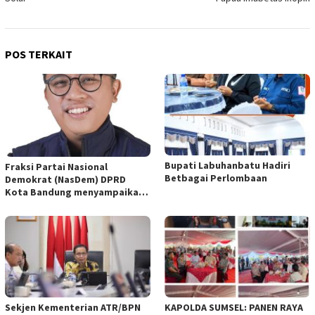
POS TERKAIT
Bupati Labuhanbatu Hadiri
Fraksi Partai Nasional
Betbagai Perlombaan
Demokrat (NasDem) DPRD
Kota Bandung menyampaikan
pandangan umum terhadap
empat Rancangan Peraturan
Daerah (Raperda) yang
diajukan Pemerintah Kota
Bandung
Sekjen Kementerian ATR/BPN
KAPOLDA SUMSEL: PANEN RAYA