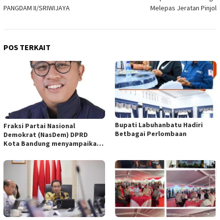
PANGDAM II/SRIWIJAYA
Melepas Jeratan Pinjol
POS TERKAIT
Bupati Labuhanbatu Hadiri
Fraksi Partai Nasional
Betbagai Perlombaan
Demokrat (NasDem) DPRD
Kota Bandung menyampaikan
pandangan umum terhadap
empat Rancangan Peraturan
Daerah (Raperda) yang
diajukan Pemerintah Kota
Bandung