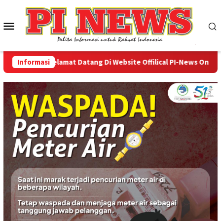
Loncat
ke
Menu
konten
Mobile
Informasi
Selamat Datang Di Website Offilical PI-News Online - P