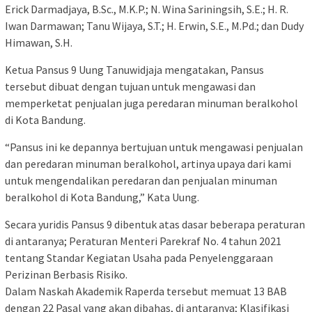
Erick Darmadjaya, B.Sc., M.K.P.; N. Wina Sariningsih, S.E.; H. R.
Iwan Darmawan; Tanu Wijaya, S.T.; H. Erwin, S.E., M.Pd.; dan Dudy
Himawan, S.H.
Ketua Pansus 9 Uung Tanuwidjaja mengatakan, Pansus
tersebut dibuat dengan tujuan untuk mengawasi dan
memperketat penjualan juga peredaran minuman beralkohol
di Kota Bandung.
“Pansus ini ke depannya bertujuan untuk mengawasi penjualan
dan peredaran minuman beralkohol, artinya upaya dari kami
untuk mengendalikan peredaran dan penjualan minuman
beralkohol di Kota Bandung,” Kata Uung.
Secara yuridis Pansus 9 dibentuk atas dasar beberapa peraturan
di antaranya; Peraturan Menteri Parekraf No. 4 tahun 2021
tentang Standar Kegiatan Usaha pada Penyelenggaraan
Perizinan Berbasis Risiko.
Dalam Naskah Akademik Raperda tersebut memuat 13 BAB
dengan 22 Pasal yang akan dibahas, di antaranya; Klasifikasi