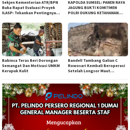
Sekjen Kementerian ATR/BPN
KAPOLDA SUMSEL: PANEN RAYA
Buka Rapat Evaluasi Proyek
JAGUNG BUKTI KOMITMEN
ILASP: Tekankan Pentingnya
POLRI DUKUNG KETAHANAN
Efisiensi dan Akuntabilitas
PANGAN NASIONAL
Anggaran
Babinsa Teras Beri Dorongan
Bandel! Tambang Galian C
Semangat Dan Motivasi UMKM
Rowosari Kembali Beroperasi
Kerupuk Kulit
Setelah Longsor Maut
Tewaskan Satu Orang