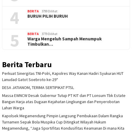
4
BERITA
3799 Dilihat
BURUH PILIH BURUH
5
BERITA
3779 Dilihat
Warga Mengeluh Sampah Menumpuk
Timbulkan…
Berita Terbaru
Perkuat Sinergitas TNI-Polri, Kapolres Way Kanan Hadiri Syukuran HUT
Lanudad Gatot Soebroto ke-29*
DESA JATIANOM, TERIMA SERTIPIKAT PTSL
Massa EWNCW Desak Gubernur Tutup PT KIT dan PT Lonsum Tbk Estate
Bangun Harja atas Dugaan Kejahatan Lingkungan dan Penyerobotan
Lahan Warga
Kapolsek Megamendung Pimpin Langsung Pembukaan Dalam Rangka
Turnamen Sepak Bola Muspika Cup Ditingkat Wilayah Hukum
Megamendung, “Jaga Sportifitas Kondusifitas Keamanan Di mana Kita