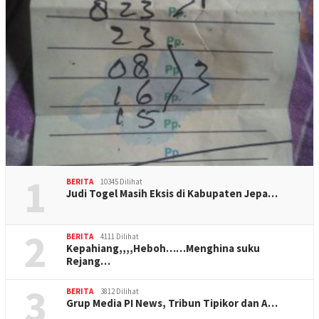
1
BERITA
10345 Dilihat
Judi Togel Masih Eksis di Kabupaten Jepa…
2
BERITA
4111 Dilihat
Kepahiang,,,,Heboh……Menghina suku
Rejang…
3
BERITA
3812 Dilihat
Grup Media PI News, Tribun Tipikor dan A…