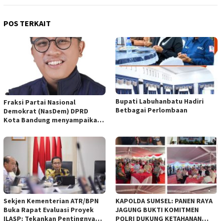
POS TERKAIT
Bupati Labuhanbatu Hadiri
Fraksi Partai Nasional
Betbagai Perlombaan
Demokrat (NasDem) DPRD
Kota Bandung menyampaikan
pandangan umum terhadap
empat Rancangan Peraturan
Daerah (Raperda) yang
diajukan Pemerintah Kota
Bandung
Sekjen Kementerian ATR/BPN
KAPOLDA SUMSEL: PANEN RAYA
Buka Rapat Evaluasi Proyek
JAGUNG BUKTI KOMITMEN
ILASP: Tekankan Pentingnya
POLRI DUKUNG KETAHANAN