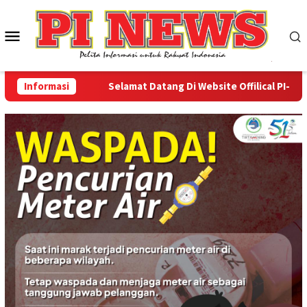
Loncat
ke
Menu
konten
Mobile
Informasi
Selamat Datang Di Website Offilical PI-News O