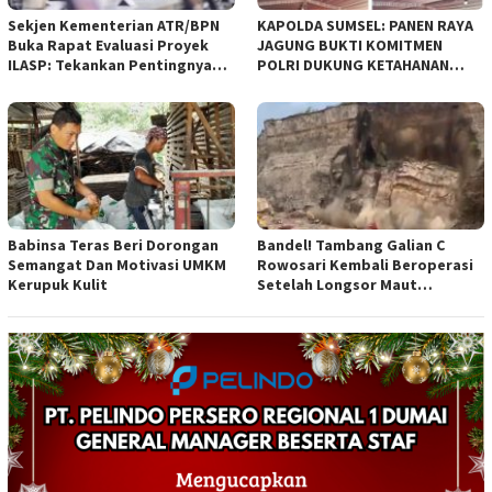
Sekjen Kementerian ATR/BPN
KAPOLDA SUMSEL: PANEN RAYA
Buka Rapat Evaluasi Proyek
JAGUNG BUKTI KOMITMEN
ILASP: Tekankan Pentingnya
POLRI DUKUNG KETAHANAN
Efisiensi dan Akuntabilitas
PANGAN NASIONAL
Anggaran
Babinsa Teras Beri Dorongan
Bandel! Tambang Galian C
Semangat Dan Motivasi UMKM
Rowosari Kembali Beroperasi
Kerupuk Kulit
Setelah Longsor Maut
Tewaskan Satu Orang