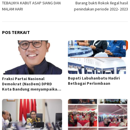
TEBALNYA KABUT ASAP SIANG DAN
Barang bukti Rokok Ilegal hasil
MALAM HARI
penindakan periode 2022- 2023
POS TERKAIT
Bupati Labuhanbatu Hadiri
Fraksi Partai Nasional
Betbagai Perlombaan
Demokrat (NasDem) DPRD
Kota Bandung menyampaikan
pandangan umum terhadap
empat Rancangan Peraturan
Daerah (Raperda) yang
diajukan Pemerintah Kota
Bandung