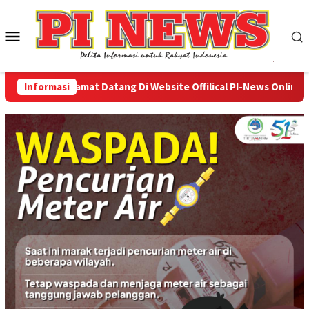
Loncat
ke
Menu
konten
Mobile
Informasi
Selamat Datang Di Website Offilical PI-News Online - Po