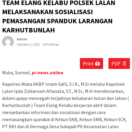
TEAM ELANG KELABU POLSEK LALAN
MELAKSANAKAN SOSIALISASI
PEMASANGAN SPANDUK LARANGAN
KARHUTBUNLAH
Admin
Oktober 5, 2023
547 Dilihat
Print 🖨
PDF 📄
Muba, Sumsel,
pi-news.online
Kapolres Muba AKBP Imam Safii, S.I.K., M.Si melalui Kapolsek
Lalan Ipda Zulkarnain Afianata, S.T., M.Si., M.H membenarkan,
dalam upaya mencegah terjadinya kebakaran hutan dan lahan (
Karhutbunlah ) Team Elang Kelabu berperan aktif dalam
menyebarkan informasi dan sosialisasi dengan cara
memasangkan spanduk di Kebun SKB, Kebun SMB, Kebun SCK,
PT BKI dan di Dermaga Desa Sukajadi P6 Kecamatan Lalan