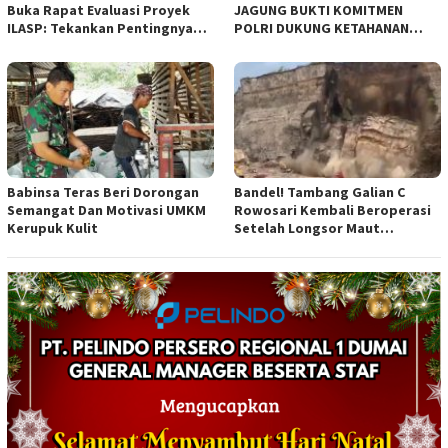
Buka Rapat Evaluasi Proyek
JAGUNG BUKTI KOMITMEN
ILASP: Tekankan Pentingnya
POLRI DUKUNG KETAHANAN
Efisiensi dan Akuntabilitas
PANGAN NASIONAL
Anggaran
Babinsa Teras Beri Dorongan
Bandel! Tambang Galian C
Semangat Dan Motivasi UMKM
Rowosari Kembali Beroperasi
Kerupuk Kulit
Setelah Longsor Maut
Tewaskan Satu Orang