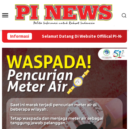
Loncat
ke
Menu
konten
Mobile
Informasi
Selamat Datang Di Website Offilical PI-News Onli