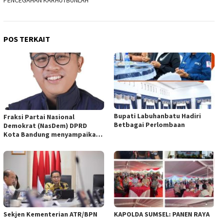
PENCEGAHAN KARHUTBUNLAH
POS TERKAIT
Bupati Labuhanbatu Hadiri
Fraksi Partai Nasional
Betbagai Perlombaan
Demokrat (NasDem) DPRD
Kota Bandung menyampaikan
pandangan umum terhadap
empat Rancangan Peraturan
Daerah (Raperda) yang
diajukan Pemerintah Kota
Bandung
Sekjen Kementerian ATR/BPN
KAPOLDA SUMSEL: PANEN RAYA