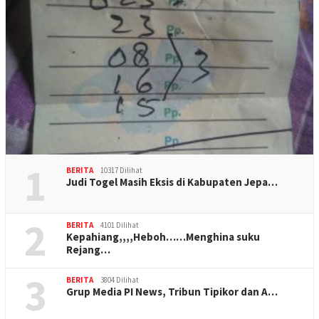
1
BERITA
10317 Dilihat
Judi Togel Masih Eksis di Kabupaten Jepa…
2
BERITA
4101 Dilihat
Kepahiang,,,,Heboh……Menghina suku
Rejang…
3
BERITA
3804 Dilihat
Grup Media PI News, Tribun Tipikor dan A…