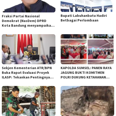
Bupati Labuhanbatu Hadiri
Fraksi Partai Nasional
Betbagai Perlombaan
Demokrat (NasDem) DPRD
Kota Bandung menyampaikan
pandangan umum terhadap
empat Rancangan Peraturan
Daerah (Raperda) yang
diajukan Pemerintah Kota
Bandung
Sekjen Kementerian ATR/BPN
KAPOLDA SUMSEL: PANEN RAYA
Buka Rapat Evaluasi Proyek
JAGUNG BUKTI KOMITMEN
ILASP: Tekankan Pentingnya
POLRI DUKUNG KETAHANAN
Efisiensi dan Akuntabilitas
PANGAN NASIONAL
Anggaran