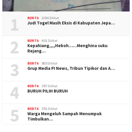
1
BERITA
10316 Dilihat
Judi Togel Masih Eksis di Kabupaten Jepa…
2
BERITA
4101 Dilihat
Kepahiang,,,,Heboh……Menghina suku
Rejang…
3
BERITA
3803 Dilihat
Grup Media PI News, Tribun Tipikor dan A…
4
BERITA
3787 Dilihat
BURUH PILIH BURUH
5
BERITA
3761 Dilihat
Warga Mengeluh Sampah Menumpuk
Timbulkan…