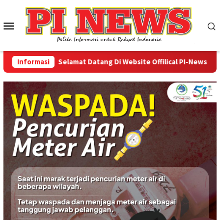
Loncat
ke
Menu
konten
Mobile
Informasi
Selamat Datang Di Website Offilical PI-News Online -