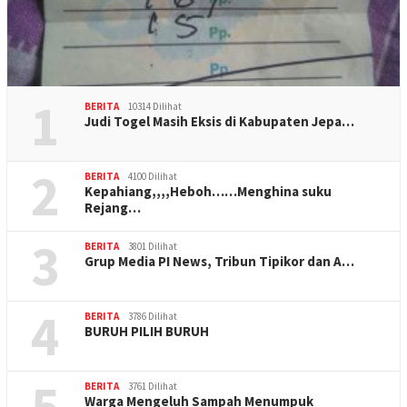
1
BERITA
10314 Dilihat
Judi Togel Masih Eksis di Kabupaten Jepa…
2
BERITA
4100 Dilihat
Kepahiang,,,,Heboh……Menghina suku
Rejang…
3
BERITA
3801 Dilihat
Grup Media PI News, Tribun Tipikor dan A…
4
BERITA
3786 Dilihat
BURUH PILIH BURUH
5
BERITA
3761 Dilihat
Warga Mengeluh Sampah Menumpuk