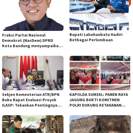
Bupati Labuhanbatu Hadiri
Fraksi Partai Nasional
Betbagai Perlombaan
Demokrat (NasDem) DPRD
Kota Bandung menyampaikan
pandangan umum terhadap
empat Rancangan Peraturan
Daerah (Raperda) yang
diajukan Pemerintah Kota
Bandung
Sekjen Kementerian ATR/BPN
KAPOLDA SUMSEL: PANEN RAYA
Buka Rapat Evaluasi Proyek
JAGUNG BUKTI KOMITMEN
ILASP: Tekankan Pentingnya
POLRI DUKUNG KETAHANAN
Efisiensi dan Akuntabilitas
PANGAN NASIONAL
Anggaran