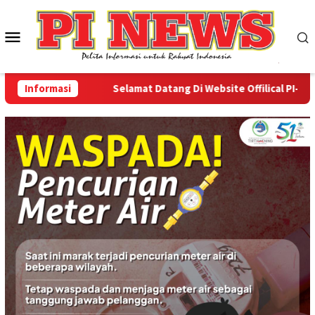
Loncat
ke
Menu
konten
Mobile
Informasi
Selamat Datang Di Website Offilical PI-News O