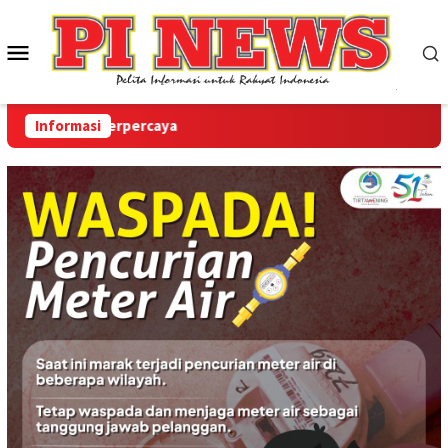
Loncat
ke
Menu
konten
Mobile
Terupdate & Terpercaya
Informasi