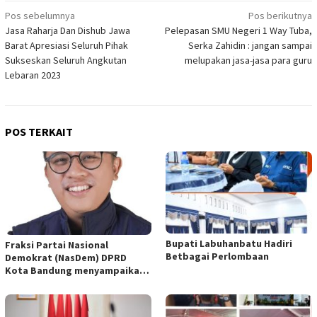
Navigasi
Pos sebelumnya
Pos berikutnya
Jasa Raharja Dan Dishub Jawa
Pelepasan SMU Negeri 1 Way Tuba,
pos
Barat Apresiasi Seluruh Pihak
Serka Zahidin : jangan sampai
Sukseskan Seluruh Angkutan
melupakan jasa-jasa para guru
Lebaran 2023
POS TERKAIT
Bupati Labuhanbatu Hadiri
Fraksi Partai Nasional
Betbagai Perlombaan
Demokrat (NasDem) DPRD
Kota Bandung menyampaikan
pandangan umum terhadap
empat Rancangan Peraturan
Daerah (Raperda) yang