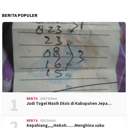
BERITA POPULER
1
BERITA
10317 Dilihat
Judi Togel Masih Eksis di Kabupaten Jepa…
2
BERITA
4101 Dilihat
Kepahiang,,,,Heboh……Menghina suku