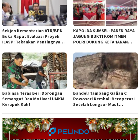
diajukan Pemerintah Kota
Bandung
Sekjen Kementerian ATR/BPN
KAPOLDA SUMSEL: PANEN RAYA
Buka Rapat Evaluasi Proyek
JAGUNG BUKTI KOMITMEN
ILASP: Tekankan Pentingnya
POLRI DUKUNG KETAHANAN
Efisiensi dan Akuntabilitas
PANGAN NASIONAL
Anggaran
Babinsa Teras Beri Dorongan
Bandel! Tambang Galian C
Semangat Dan Motivasi UMKM
Rowosari Kembali Beroperasi
Kerupuk Kulit
Setelah Longsor Maut
Tewaskan Satu Orang