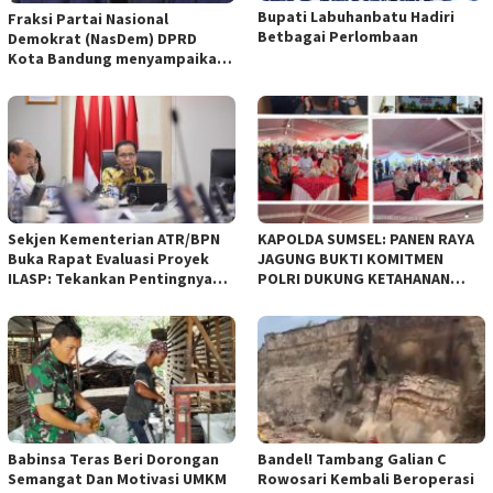
Bupati Labuhanbatu Hadiri
Fraksi Partai Nasional
Betbagai Perlombaan
Demokrat (NasDem) DPRD
Kota Bandung menyampaikan
pandangan umum terhadap
empat Rancangan Peraturan
Daerah (Raperda) yang
diajukan Pemerintah Kota
Bandung
Sekjen Kementerian ATR/BPN
KAPOLDA SUMSEL: PANEN RAYA
Buka Rapat Evaluasi Proyek
JAGUNG BUKTI KOMITMEN
ILASP: Tekankan Pentingnya
POLRI DUKUNG KETAHANAN
Efisiensi dan Akuntabilitas
PANGAN NASIONAL
Anggaran
Babinsa Teras Beri Dorongan
Bandel! Tambang Galian C
Semangat Dan Motivasi UMKM
Rowosari Kembali Beroperasi