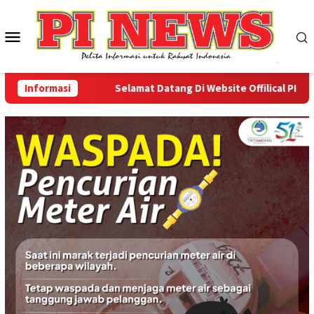
Loncat
ke
Menu
konten
Mobile
Informasi
Selamat Datang Di Website Offilical PI-News O