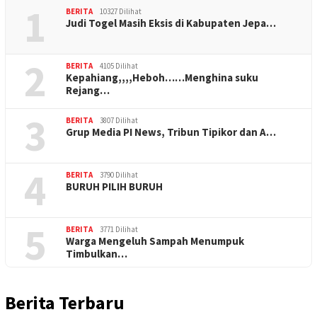
1
BERITA
10327 Dilihat
Judi Togel Masih Eksis di Kabupaten Jepa…
2
BERITA
4105 Dilihat
Kepahiang,,,,Heboh……Menghina suku
Rejang…
3
BERITA
3807 Dilihat
Grup Media PI News, Tribun Tipikor dan A…
4
BERITA
3790 Dilihat
BURUH PILIH BURUH
5
BERITA
3771 Dilihat
Warga Mengeluh Sampah Menumpuk
Timbulkan…
Berita Terbaru