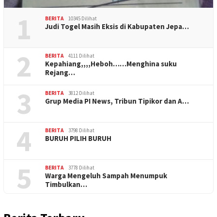
1
BERITA
10345 Dilihat
Judi Togel Masih Eksis di Kabupaten Jepa…
2
BERITA
4111 Dilihat
Kepahiang,,,,Heboh……Menghina suku
Rejang…
3
BERITA
3812 Dilihat
Grup Media PI News, Tribun Tipikor dan A…
4
BERITA
3798 Dilihat
BURUH PILIH BURUH
5
BERITA
3778 Dilihat
Warga Mengeluh Sampah Menumpuk
Timbulkan…