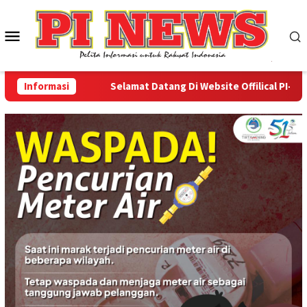
Loncat
ke
Menu
konten
Mobile
Informasi
Selamat Datang Di Website Offilical PI-News O