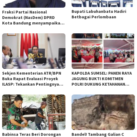
Bupati Labuhanbatu Hadiri
Fraksi Partai Nasional
Betbagai Perlombaan
Demokrat (NasDem) DPRD
Kota Bandung menyampaikan
pandangan umum terhadap
empat Rancangan Peraturan
Daerah (Raperda) yang
diajukan Pemerintah Kota
Bandung
Sekjen Kementerian ATR/BPN
KAPOLDA SUMSEL: PANEN RAYA
Buka Rapat Evaluasi Proyek
JAGUNG BUKTI KOMITMEN
ILASP: Tekankan Pentingnya
POLRI DUKUNG KETAHANAN
Efisiensi dan Akuntabilitas
PANGAN NASIONAL
Anggaran
Babinsa Teras Beri Dorongan
Bandel! Tambang Galian C