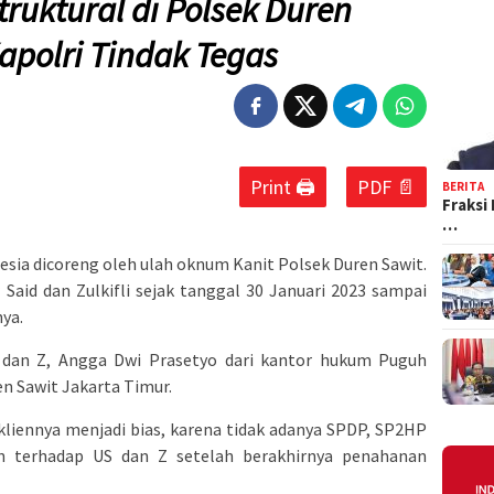
ruktural di Polsek Duren
apolri Tindak Tegas
Print 🖨
PDF 📄
BERITA
Fraksi
…
nesia dicoreng oleh ulah oknum Kanit Polsek Duren Sawit.
Said dan Zulkifli sejak tanggal 30 Januari 2023 sampai
nya.
 dan Z, Angga Dwi Prasetyo dari kantor hukum Puguh
en Sawit Jakarta Timur.
liennya menjadi bias, karena tidak adanya SPDP, SP2HP
n terhadap US dan Z setelah berakhirnya penahanan