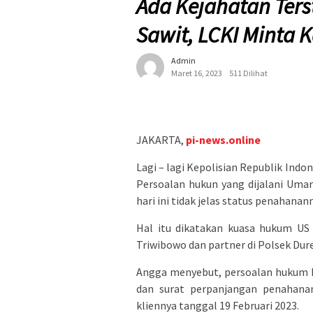
Ada Kejahatan Terst
Sawit, LCKI Minta K
Admin
Maret 16, 2023
511 Dilihat
JAKARTA,
pi-news.online
Lagi – lagi Kepolisian Republik Indo
Persoalan hukun yang dijalani Umar 
hari ini tidak jelas status penahanan
Hal itu dikatakan kuasa hukum US
Triwibowo dan partner di Polsek Dur
Angga menyebut, persoalan hukum k
dan surat perpanjangan penahana
kliennya tanggal 19 Februari 2023.