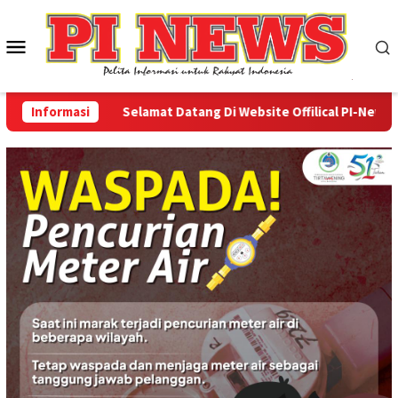
Loncat
ke
Menu
konten
Mobile
Informasi
Selamat Datang Di Website Offilical PI-News Onli