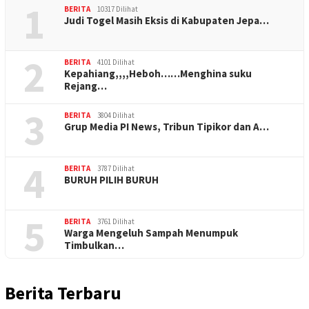
1
BERITA
10317 Dilihat
Judi Togel Masih Eksis di Kabupaten Jepa…
2
BERITA
4101 Dilihat
Kepahiang,,,,Heboh……Menghina suku
Rejang…
3
BERITA
3804 Dilihat
Grup Media PI News, Tribun Tipikor dan A…
4
BERITA
3787 Dilihat
BURUH PILIH BURUH
5
BERITA
3761 Dilihat
Warga Mengeluh Sampah Menumpuk
Timbulkan…
Berita Terbaru