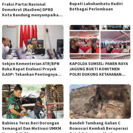
Bupati Labuhanbatu Hadiri
Fraksi Partai Nasional
Betbagai Perlombaan
Demokrat (NasDem) DPRD
Kota Bandung menyampaikan
pandangan umum terhadap
empat Rancangan Peraturan
Daerah (Raperda) yang
diajukan Pemerintah Kota
Bandung
Sekjen Kementerian ATR/BPN
KAPOLDA SUMSEL: PANEN RAYA
Buka Rapat Evaluasi Proyek
JAGUNG BUKTI KOMITMEN
ILASP: Tekankan Pentingnya
POLRI DUKUNG KETAHANAN
Efisiensi dan Akuntabilitas
PANGAN NASIONAL
Anggaran
Babinsa Teras Beri Dorongan
Bandel! Tambang Galian C
Semangat Dan Motivasi UMKM
Rowosari Kembali Beroperasi