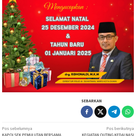
SEBARKAN
Navigasi
Pos sebelumnya
Pos berikutnya
KAPOLSEK PEMULUTAN BERSAMA
KEGIATAN OUTING KEDAI NASI