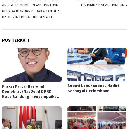
pos
ANGGOTA MEMBERIKAN BANTUAN
BAJAMBA KAPAU BANDUNG
KEPADA KORBAN KEBAKARAN DI RT.
02 DUSUN I DESA IBUL BESAR III
POS TERKAIT
Bupati Labuhanbatu Hadiri
Fraksi Partai Nasional
Betbagai Perlombaan
Demokrat (NasDem) DPRD
Kota Bandung menyampaikan
pandangan umum terhadap
empat Rancangan Peraturan
Daerah (Raperda) yang
diajukan Pemerintah Kota
Bandung