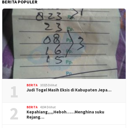
BERITA POPULER
1
BERITA
10325 Dilihat
Judi Togel Masih Eksis di Kabupaten Jepa…
2
BERITA
4104 Dilihat
Kepahiang,,,,Heboh……Menghina suku
Rejang…