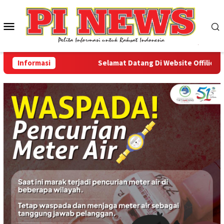
Loncat
ke
Menu
konten
Mobile
Informasi
Selamat Datang Di Website Offilical PI-N