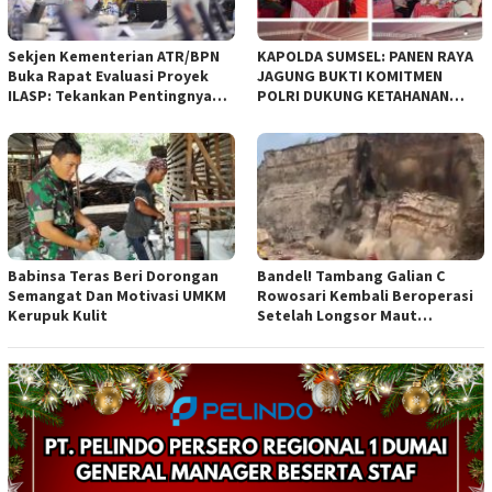
Sekjen Kementerian ATR/BPN
KAPOLDA SUMSEL: PANEN RAYA
Buka Rapat Evaluasi Proyek
JAGUNG BUKTI KOMITMEN
ILASP: Tekankan Pentingnya
POLRI DUKUNG KETAHANAN
Efisiensi dan Akuntabilitas
PANGAN NASIONAL
Anggaran
Babinsa Teras Beri Dorongan
Bandel! Tambang Galian C
Semangat Dan Motivasi UMKM
Rowosari Kembali Beroperasi
Kerupuk Kulit
Setelah Longsor Maut
Tewaskan Satu Orang