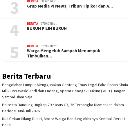
3
BERITA
3806 Dilihat
Grup Media PI News, Tribun Tipikor dan A…
4
BERITA
3790 Dilihat
BURUH PILIH BURUH
5
BERITA
3769 Dilihat
Warga Mengeluh Sampah Menumpuk
Timbulkan…
Berita Terbaru
Pengolahan Lumpur Menggunakan Gentong Emas Ilegal Pake Bahan Kimia
Milik Bos Wasid Andi dan Endang, Aparat Penegak Hukum ( APH ) Jangan
Sampai Diam Saja
Polresta Bandung Ungkap 29 Kasus C3, 36 Tersangka Diamankan dalam
Periode Juni-Juli 2026
Dua Pekan Hilang Dicuri, Motor Warga Bandung Akhirnya Kembali Berkat
Polisi