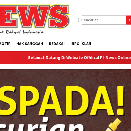
P
MOTIF
HAK SANGGAH
REDAKSI
INFO IKLAN
elamat Datang Di Website Offilical PI-News Online - Portal Berit